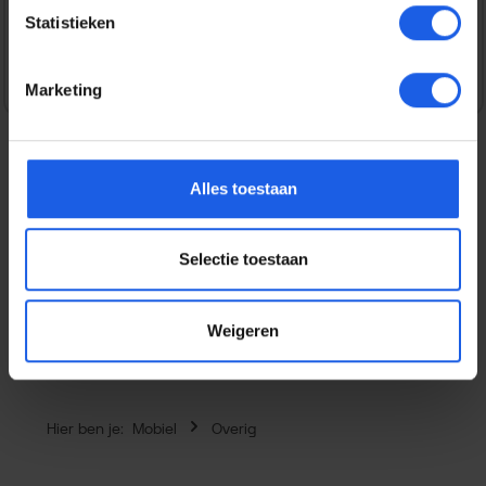
Statistieken
Veilig en snel betalen
Marketing
Alles toestaan
Beschrijving
Met de BeHello Magnetic Ring Sticker hoef je nooit meer
Selectie toestaan
te zoeken naar de juiste positie bij draadloos opladen. De
sticker z…
Meer
Eigenschappen
Weigeren
Hier ben je:
Mobiel
Overig