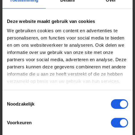
Deze website maakt gebruik van cookies
1-2-3 deal
We gebruiken cookies om content en advertenties te
Verkoopprijs:
€ 7,99
personaliseren, om functies voor social media te bieden
Normale prijs:
€ 9,99
(20.02% bespaard)
en om ons websiteverkeer te analyseren. Ook delen we
Prijzen incl. BTW en excl. verzendkosten
informatie over uw gebruik van onze site met onze
partners voor social media, adverteren en analyse. Deze
partners kunnen deze gegevens combineren met andere
Bestel nu
informatie die u aan ze heeft verstrekt of die ze hebben
verzameld op basis van uw gebruik van hun services.
Productnummer:
EAN:
BEHCHL00022
8720574991611
Toestemmingsselectie
Merk:
Noodzakelijk
BeHello
Gratis verzending vanaf € 25,-
Voorkeuren
14 dagen bedenktijd