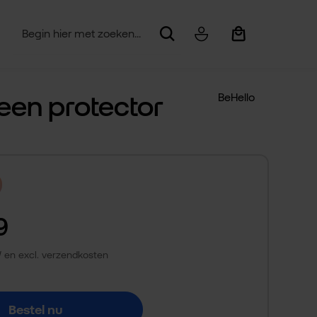
Winkelwagentje be
reen protector
BeHello
9
TW en excl. verzendkosten
Bestel nu