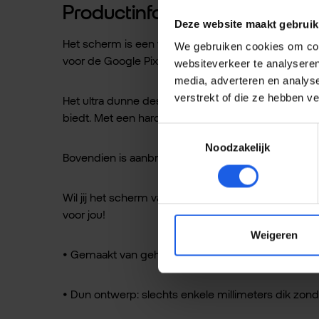
Productinformatie "BeHello Go
Deze website maakt gebruik
Het scherm is een van de meest kwetsbare onderde
We gebruiken cookies om cont
voor de Google Pixel 10a minimaliseer je de kans o
websiteverkeer te analyseren
media, adverteren en analys
verstrekt of die ze hebben v
Het ultra dunne design zorgt ervoor dat de touchs
biedt. Met een hardheidsniveau van H9, is dit de sc
Toestemmingsselectie
Noodzakelijk
Bovendien is aanbrengen heel eenvoudig dankzij de
Wil jij het scherm van jouw device beschermen te
voor jou!
Weigeren
• Gemaakt van gehard glas: optimale beschermin
• Dun ontwerp: slechts enkele millimeters dik zon