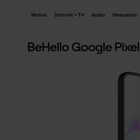
 naar de hoofdinhoud
Ga naar de zoekopdracht
Ga naar de hoofdnavigatie
Mobiel
Internet + TV
Audio
Wearables
BeHello Google Pixel
Afbeeldingengalerij overslaan