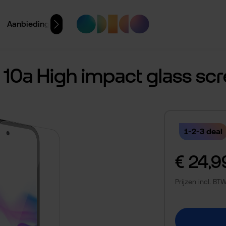
Aanbiedingen
 10a High impact glass sc
1-2-3 deal
Normale prijs:
€ 24,9
Prijzen incl. B