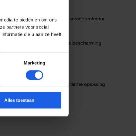
een protector"
 deze BeHello High impact glass screenprotector
 media te bieden en om ons
elefoon.
ze partners voor social
nformatie die u aan ze heeft
terwijl het je toch die essentiële bescherming
Marketing
nti-stof sticker.
creenprotector van BeHello de ultieme oplossing
Alles toestaan