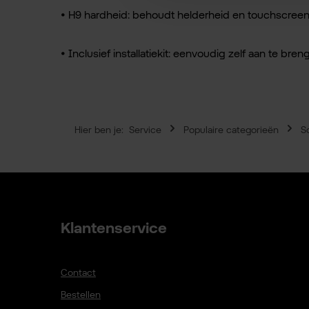
• H9 hardheid: behoudt helderheid en touchscree
• Inclusief installatiekit: eenvoudig zelf aan te bre
Hier ben je:
Service
Populaire categorieën
S
Klantenservice
Contact
Bestellen