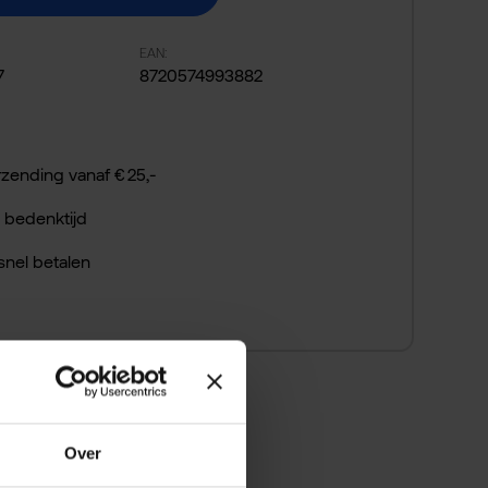
EAN:
7
8720574993882
rzending vanaf € 25,-
 bedenktijd
 snel betalen
Over