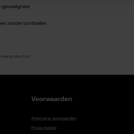
n-gevoeligheid
ngen zonder luchtbellen
creenprotectors
Voorwaarden
Algemene voorwaarden
Privacybeleid