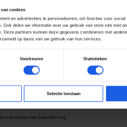
ogle Pixel 10a High impact glass scr
 van cookies
len van je smartphone en een reparatie kan kostbaar zijn. Met
ent en advertenties te personaliseren, om functies voor social
p schade aanzienlijk en kun je langer plezier hebben van jouw t
. Ook delen we informatie over uw gebruik van onze site met on
e. Deze partners kunnen deze gegevens combineren met andere i
erzameld op basis van uw gebruik van hun services.
creen-gevoeligheid en schermhelderheid niet worden beïnvloed, 
reenprotector die je telefoon verdient.
Voorkeuren
Statistieken
 meegeleverde applicator, alcoholdoekje, microvezel doekje en a
gen krassen en beschadigingen? Dan is de High Impact Glass S
Selectie toestaan
g tegen krassen en beschadigingen
der in te boeten aan bescherming