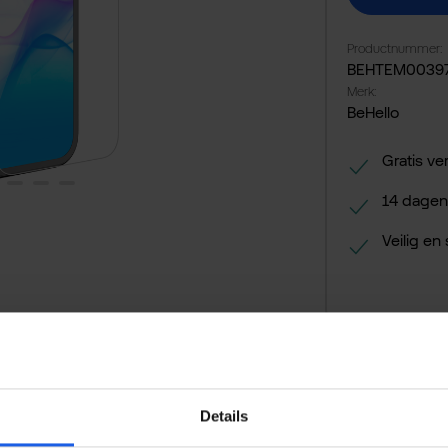
Productnummer:
BEHTEM0039
Merk:
BeHello
Gratis ve
14 dagen
Veilig en
Details