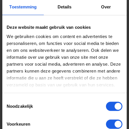
Toestemming
Details
Over
1-2-3 deal
Deze website maakt gebruik van cookies
Normale prijs:
€ 19,99
We gebruiken cookies om content en advertenties te
personaliseren, om functies voor social media te bieden
Prijzen incl. BTW en excl. verzendkosten
en om ons websiteverkeer te analyseren. Ook delen we
Beschikbaar, levertijd: 1-3 dagen
informatie over uw gebruik van onze site met onze
partners voor social media, adverteren en analyse. Deze
partners kunnen deze gegevens combineren met andere
Bestel nu
informatie die u aan ze heeft verstrekt of die ze hebben
verzameld op basis van uw gebruik van hun services.
Productnummer:
EAN:
BEHGEC00420
8720574992830
Toestemmingsselectie
Merk:
Noodzakelijk
BeHello
Gratis verzending vanaf € 25,-
Voorkeuren