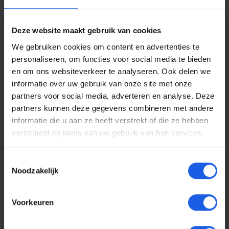
Deze website maakt gebruik van cookies
Normale prijs:
€ 59,99
We gebruiken cookies om content en advertenties te
Prijzen incl. BTW en excl. verzendkosten
personaliseren, om functies voor social media te bieden
en om ons websiteverkeer te analyseren. Ook delen we
informatie over uw gebruik van onze site met onze
Bestel nu
partners voor social media, adverteren en analyse. Deze
partners kunnen deze gegevens combineren met andere
informatie die u aan ze heeft verstrekt of die ze hebben
Productnummer:
EAN:
verzameld op basis van uw gebruik van hun services.
APPMA6A4ZMA
195949882609
Merk:
Apple
Toestemmingsselectie
Noodzakelijk
Gratis verzending vanaf € 25,-
14 dagen bedenktijd
Voorkeuren
Veilig en snel betalen