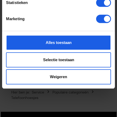
Statistieken
Marketing
Beschrijving
Alles toestaan
Dit hoesje van Apple is dun en licht, en ligt prettig in de
hand. De prachtige kleur van je iPhone 16 is goed
zichtbaar, ter…
Meer
Selectie toestaan
Eigenschappen
Weigeren
Hier ben je:
Service
Populaire categorieën
Telefoonhoesjes