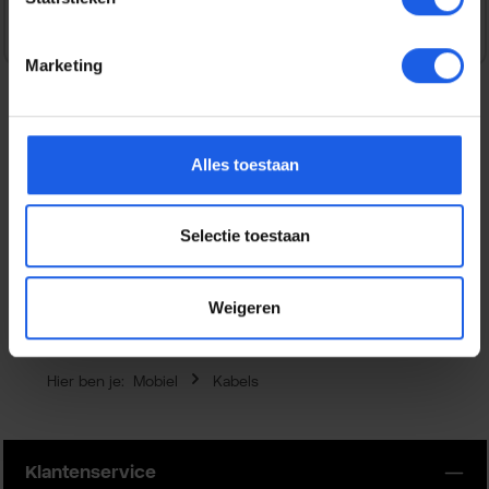
Marketing
Beschrijving
Alles toestaan
Deze Apple 2 meter lange geweven oplaadkabel heeft aan
beide uiteinden een USB‑C-connector en is ideaal voor
Selectie toestaan
het opladen van…
Meer
Eigenschappen
Weigeren
Hier ben je:
Mobiel
Kabels
Klantenservice