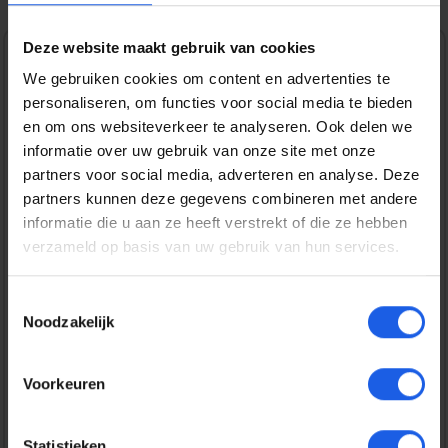
Deze website maakt gebruik van cookies
Normale prijs:
€ 34,99
We gebruiken cookies om content en advertenties te
personaliseren, om functies voor social media te bieden
Prijzen incl. BTW en excl. verzendkosten
en om ons websiteverkeer te analyseren. Ook delen we
informatie over uw gebruik van onze site met onze
partners voor social media, adverteren en analyse. Deze
Bestel nu
partners kunnen deze gegevens combineren met andere
informatie die u aan ze heeft verstrekt of die ze hebben
Productnummer:
EAN:
verzameld op basis van uw gebruik van hun services.
APPMYQT3ZMA
195949775390
Merk:
Apple
Toestemmingsselectie
Noodzakelijk
Gratis verzending vanaf € 25,-
Voorkeuren
14 dagen bedenktijd
Veilig en snel betalen
Statistieken