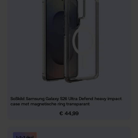
SoSkild Samsung Galaxy S26 Ultra Defend heavy impact
case met magnetische ring transparant
€ 44,99
Normale prijs:
1-2-3 deal