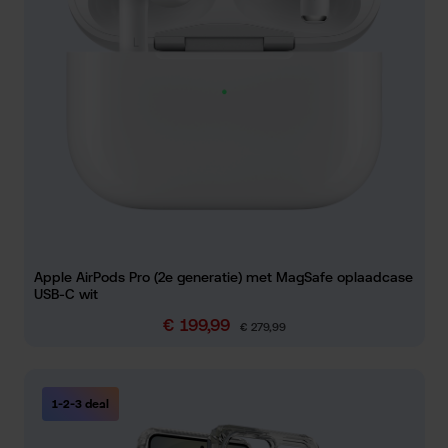
Apple AirPods Pro (2e generatie) met MagSafe oplaadcase
USB-C wit
€ 199,99
Verkoopprijs:
Normale prijs:
€ 279,99
1-2-3 deal