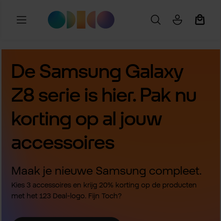
Ga naar de hoofdinhoud
Winkel
De Samsung Galaxy
Z8 serie is hier. Pak nu
korting op al jouw
accessoires
Maak je nieuwe Samsung compleet.
Kies 3 accessoires en krijg 20% korting op de producten
met het 123 Deal-logo. Fijn Toch?