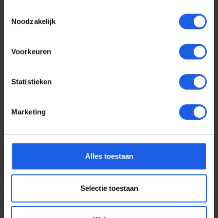
Toestemmingsselectie
Noodzakelijk
Voorkeuren
Statistieken
Marketing
Voor elke telefoon een
Alles toestaan
oortje
Selectie toestaan