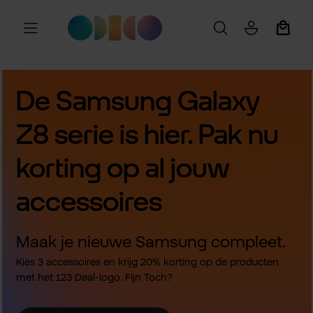
Ga naar de hoofdinhoud
Winkel
De Samsung Galaxy
Z8 serie is hier. Pak nu
korting op al jouw
accessoires
Maak je nieuwe Samsung compleet.
Kies 3 accessoires en krijg 20% korting op de producten
met het 123 Deal-logo. Fijn Toch?