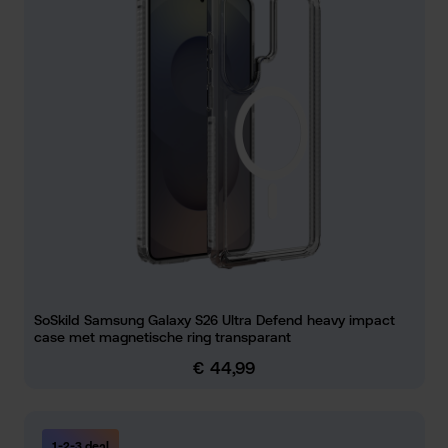
SoSkild Samsung Galaxy S26 Ultra Defend heavy impact
case met magnetische ring transparant
€ 44,99
Normale prijs:
1-2-3 deal