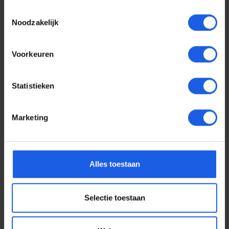
Toestemmingsselectie
Noodzakelijk
Voorkeuren
Statistieken
Marketing
Voor elke telefoon een
Alles toestaan
oortje
Selectie toestaan