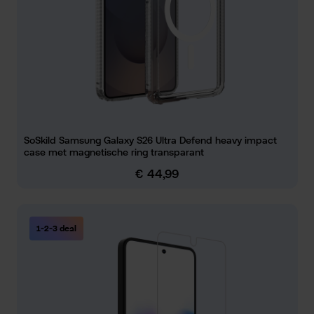
SoSkild Samsung Galaxy S26 Ultra Defend heavy impact
case met magnetische ring transparant
€ 44,99
Normale prijs:
1-2-3 deal