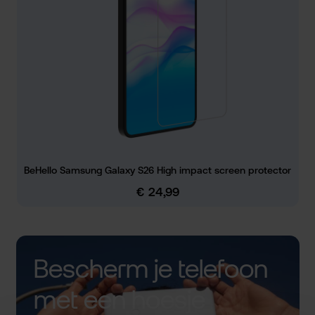
BeHello Samsung Galaxy S26 High impact screen protector
€ 24,99
Normale prijs:
Bescherm je telefoon
met een hoesje