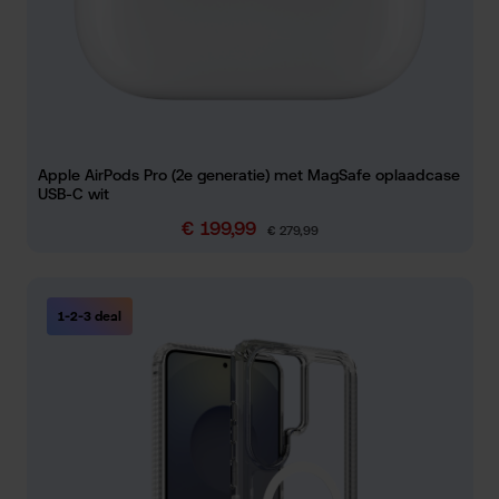
Apple AirPods Pro (2e generatie) met MagSafe oplaadcase
USB-C wit
€ 199,99
Verkoopprijs:
Normale prijs:
€ 279,99
1-2-3 deal