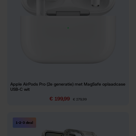
Apple AirPods Pro (2e generatie) met MagSafe oplaadcase
USB-C wit
€ 199,99
Verkoopprijs:
Normale prijs:
€ 279,99
1-2-3 deal