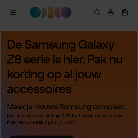
Ga naar de hoofdinhoud
Winkel
De Samsung Galaxy
Z8 serie is hier. Pak nu
korting op al jouw
accessoires
Maak je nieuwe Samsung compleet.
Kies 3 accessoires en krijg 20% korting op de producten
met het 123 Deal-logo. Fijn Toch?