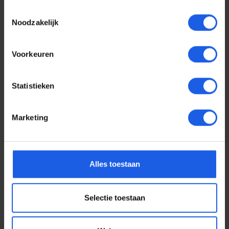
Toestemmingsselectie
Noodzakelijk
Voorkeuren
Statistieken
Marketing
Voor elke telefoon een
Alles toestaan
oortje
Selectie toestaan