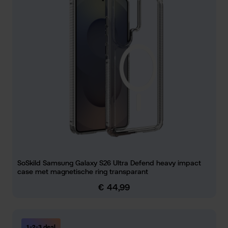
SoSkild Samsung Galaxy S26 Ultra Defend heavy impact
case met magnetische ring transparant
€ 44,99
Normale prijs:
1-2-3 deal