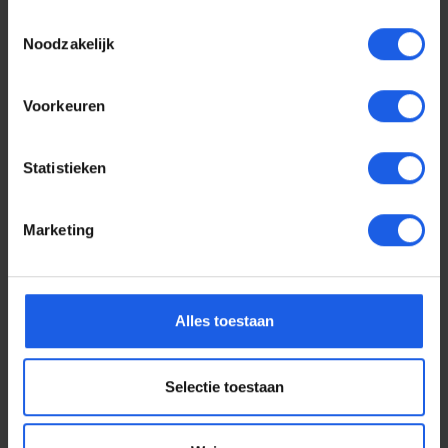
Toestemmingsselectie
Noodzakelijk
Voorkeuren
Statistieken
Marketing
Voor elke telefoon een
Alles toestaan
oortje
Selectie toestaan