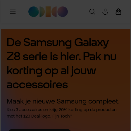
Ga naar de hoofdinhoud
Winkel
De Samsung Galaxy
Z8 serie is hier. Pak nu
korting op al jouw
accessoires
Maak je nieuwe Samsung compleet.
Kies 3 accessoires en krijg 20% korting op de producten
met het 123 Deal-logo. Fijn Toch?