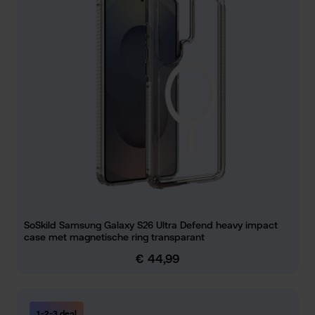
SoSkild Samsung Galaxy S26 Ultra Defend heavy impact
case met magnetische ring transparant
€ 44,99
Normale prijs:
1-2-3 deal