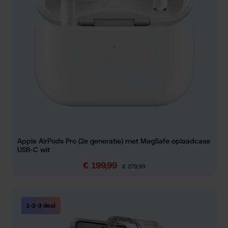
Apple AirPods Pro (2e generatie) met MagSafe oplaadcase
USB-C wit
€ 199,99
Verkoopprijs:
Normale prijs:
€ 279,99
1-2-3 deal