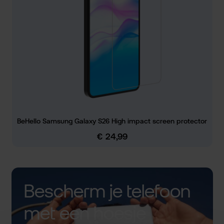
BeHello Samsung Galaxy S26 High impact screen protector
€ 24,99
Normale prijs:
Bescherm je telefoon
met een hoesje