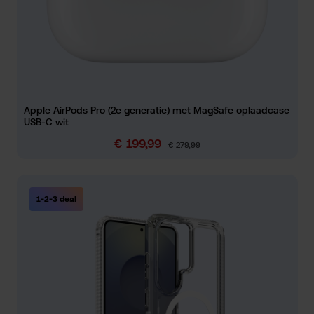
Apple AirPods Pro (2e generatie) met MagSafe oplaadcase
USB-C wit
€ 199,99
Verkoopprijs:
Normale prijs:
€ 279,99
1-2-3 deal