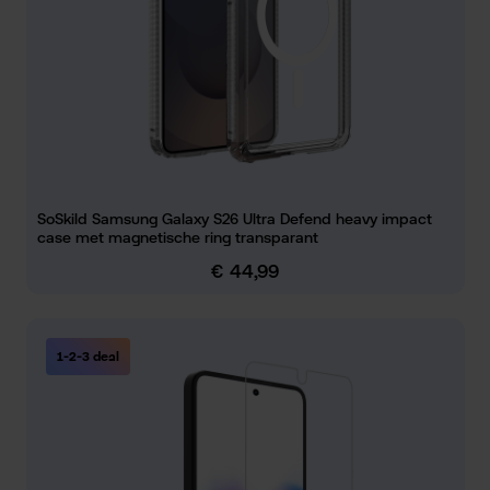
SoSkild Samsung Galaxy S26 Ultra Defend heavy impact
case met magnetische ring transparant
€ 44,99
Normale prijs:
1-2-3 deal