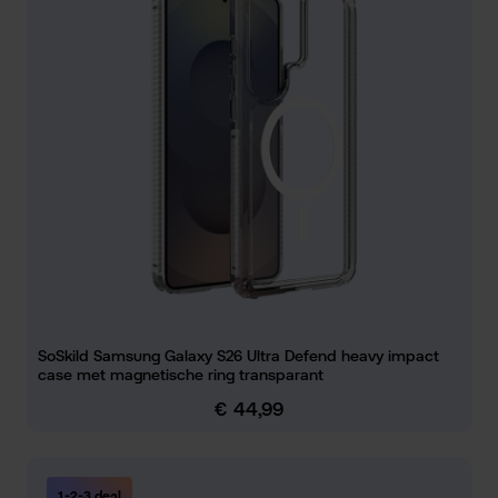
SoSkild Samsung Galaxy S26 Ultra Defend heavy impact
case met magnetische ring transparant
€ 44,99
Normale prijs:
1-2-3 deal