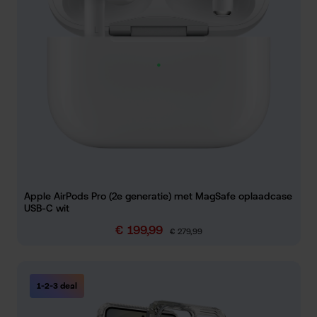
Apple AirPods Pro (2e generatie) met MagSafe oplaadcase
USB-C wit
€ 199,99
Verkoopprijs:
Normale prijs:
€ 279,99
1-2-3 deal