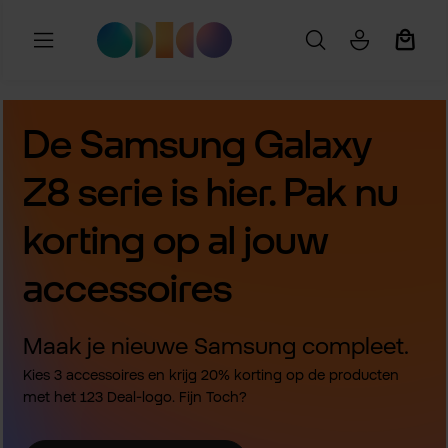
Ga naar de hoofdinhoud
Winkel
De Samsung Galaxy
Z8 serie is hier. Pak nu
korting op al jouw
accessoires
Maak je nieuwe Samsung compleet.
Kies 3 accessoires en krijg 20% korting op de producten
met het 123 Deal-logo. Fijn Toch?