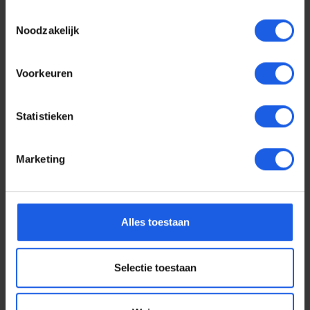
Toestemmingsselectie
Noodzakelijk
Voorkeuren
Statistieken
Marketing
Voor elke telefoon een
Alles toestaan
oortje
Selectie toestaan