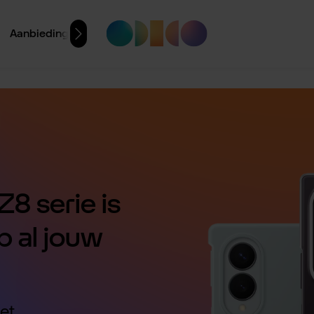
Aanbiedingen
8 serie is
p al jouw
et.