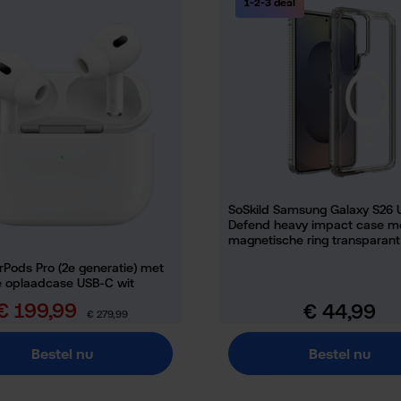
1-2-3 deal
SoSkild Samsung Galaxy S26 U
Defend heavy impact case m
magnetische ring transparant
rPods Pro (2e generatie) met
 oplaadcase USB-C wit
€ 199,99
€ 44,99
erkoopprijs:
Normale prijs:
Normale prijs:
€ 279,99
Bestel nu
Bestel nu