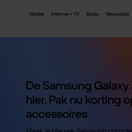
 naar de hoofdinhoud
Ga naar de zoekopdracht
Ga naar de hoofdnavigatie
Mobiel
Internet + TV
Audio
Wearables
De Samsung Galaxy Z
hier. Pak nu korting o
accessoires
Maak je nieuwe Samsung comple