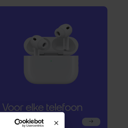
Voor elke telefoon
een oortje