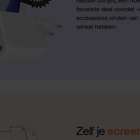
nieuwe oortjes, een hoes
favoriete deal voordat -
accessoires vinden van 
winkel hebben.
Zelf je
scree