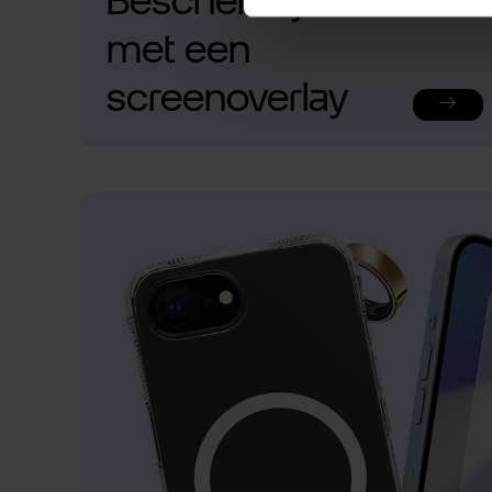
Bescherm je telefoon
met een
screenoverlay