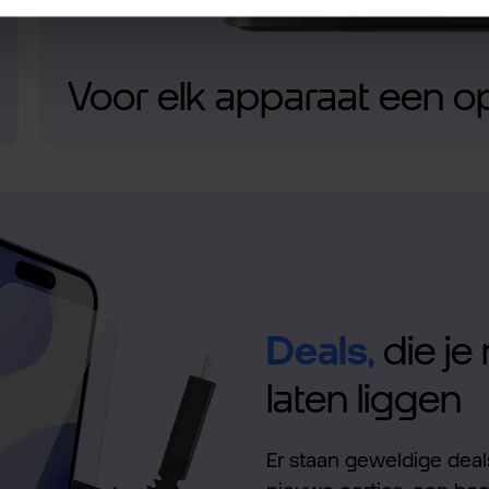
Voor elk apparaat een o
Deals,
die je 
laten liggen
Er staan geweldige deals