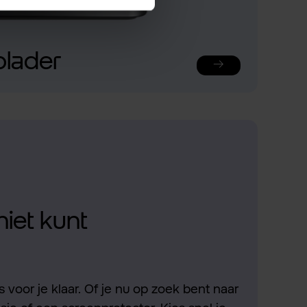
plader
niet kunt
 voor je klaar. Of je nu op zoek bent naar