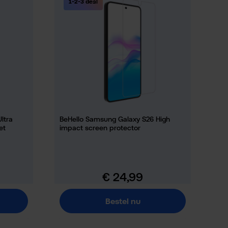
1-2-3 deal
ltra
BeHello Samsung Galaxy S26 High
et
impact screen protector
€ 24,99
Normale prijs:
Bestel nu