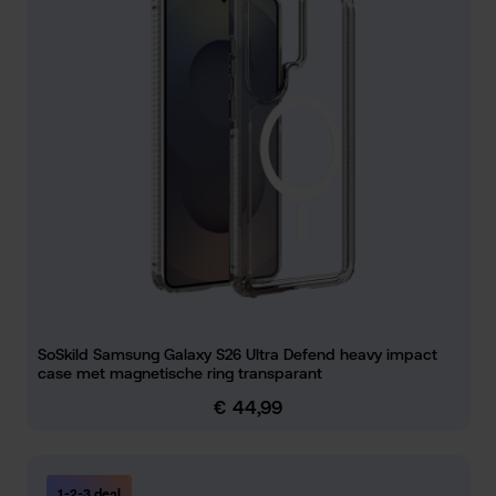
SoSkild Samsung Galaxy S26 Ultra Defend heavy impact
case met magnetische ring transparant
€ 44,99
Normale prijs:
1-2-3 deal