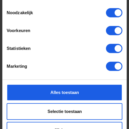
Toestemmingsselectie
Noodzakelijk
Voorkeuren
Statistieken
Marketing
Voor elke telefoon een
Alles toestaan
oortje
Selectie toestaan