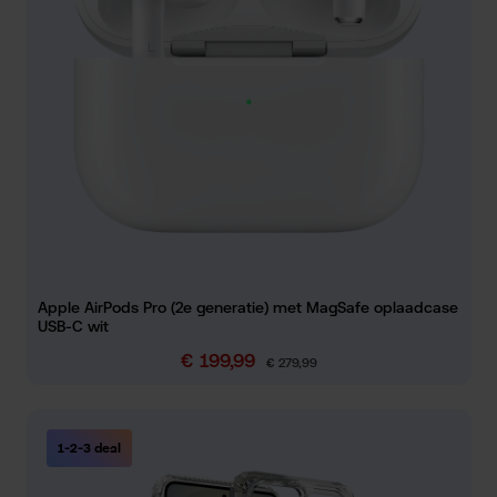
Apple AirPods Pro (2e generatie) met MagSafe oplaadcase
USB-C wit
€ 199,99
Verkoopprijs:
Normale prijs:
€ 279,99
1-2-3 deal