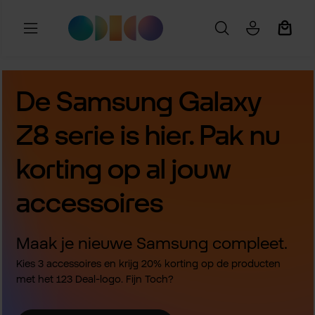
Ga naar de hoofdinhoud
Winkel
De Samsung Galaxy
Z8 serie is hier. Pak nu
korting op al jouw
accessoires
Maak je nieuwe Samsung compleet.
Kies 3 accessoires en krijg 20% korting op de producten
met het 123 Deal-logo. Fijn Toch?