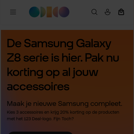
Ga naar de hoofdinhoud
Winkel
De Samsung Galaxy
Z8 serie is hier. Pak nu
korting op al jouw
accessoires
Maak je nieuwe Samsung compleet.
Kies 3 accessoires en krijg 20% korting op de producten
met het 123 Deal-logo. Fijn Toch?