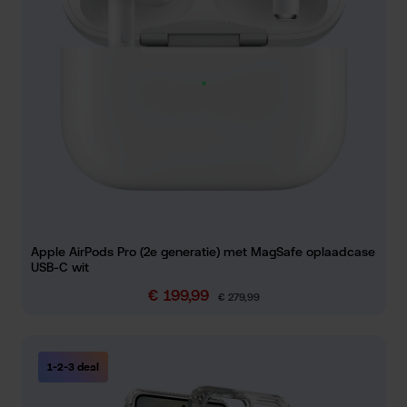
Apple AirPods Pro (2e generatie) met MagSafe oplaadcase
USB-C wit
€ 199,99
Verkoopprijs:
Normale prijs:
€ 279,99
1-2-3 deal