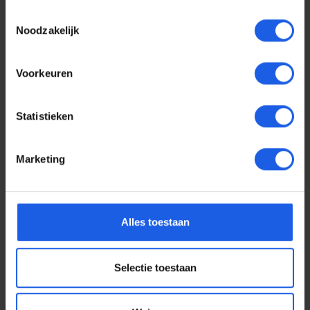
Toestemmingsselectie
Noodzakelijk
Voorkeuren
Statistieken
Marketing
Voor elke telefoon een
Alles toestaan
oortje
Selectie toestaan