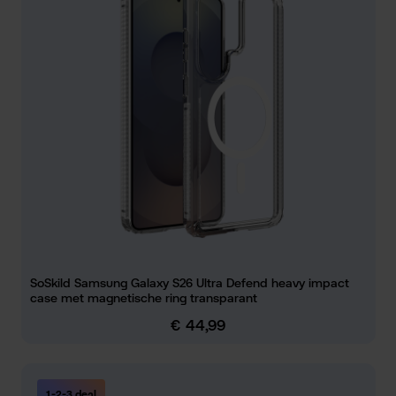
SoSkild Samsung Galaxy S26 Ultra Defend heavy impact
case met magnetische ring transparant
€ 44,99
Normale prijs:
1-2-3 deal