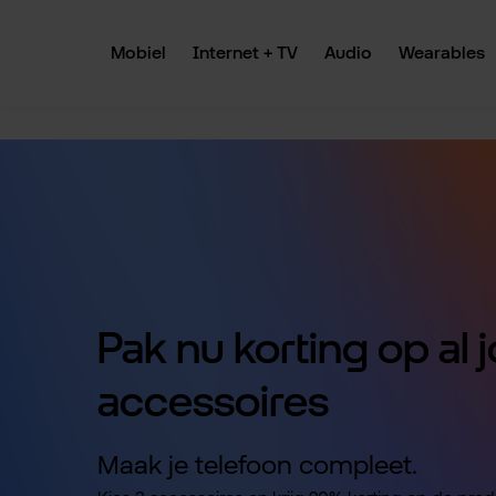
 naar de hoofdinhoud
Ga naar de zoekopdracht
Ga naar de hoofdnavigatie
Mobiel
Internet + TV
Audio
Wearables
Pak nu korting op al
accessoires
Maak je telefoon compleet.