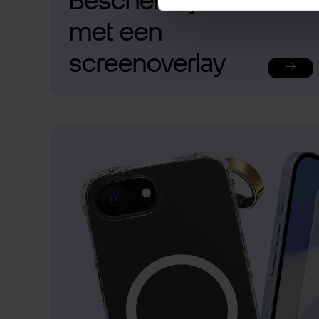
Bescherm je telefoon
met een
screenoverlay