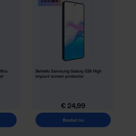
1-2-3 deal
ltra
BeHello Samsung Galaxy S26 High
et
impact screen protector
€ 24,99
Normale prijs:
Bestel nu