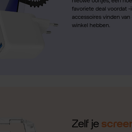
nieuwe oortjes, een hoes
favoriete deal voordat -
accessoires vinden van 
winkel hebben.
Zelf je
scree