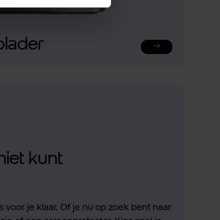
plader
niet kunt
 voor je klaar. Of je nu op zoek bent naar