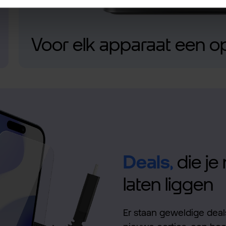
Voor elk apparaat een o
Deals,
die je 
laten liggen
Er staan geweldige deals