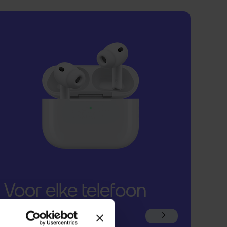
Voor elke telefoon
een oortje