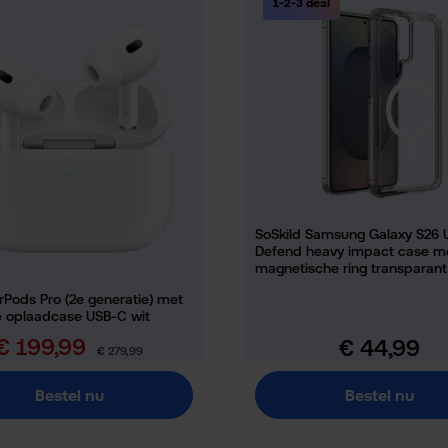
1-2-3 deal
SoSkild Samsung Galaxy S26 U
Defend heavy impact case m
magnetische ring transparant
rPods Pro (2e generatie) met
 oplaadcase USB-C wit
€ 199,99
€ 44,99
erkoopprijs:
Normale prijs:
Normale prijs:
€ 279,99
Bestel nu
Bestel nu