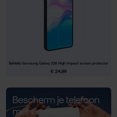
BeHello Samsung Galaxy S26 High impact screen protector
€ 24,99
Normale prijs:
Bescherm je telefoon
met een hoesje