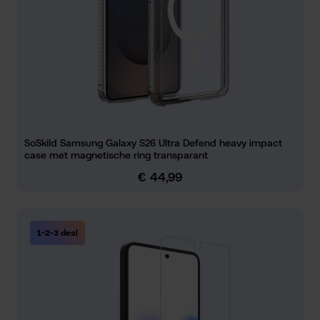
SoSkild Samsung Galaxy S26 Ultra Defend heavy impact
case met magnetische ring transparant
€ 44,99
Normale prijs:
1-2-3 deal