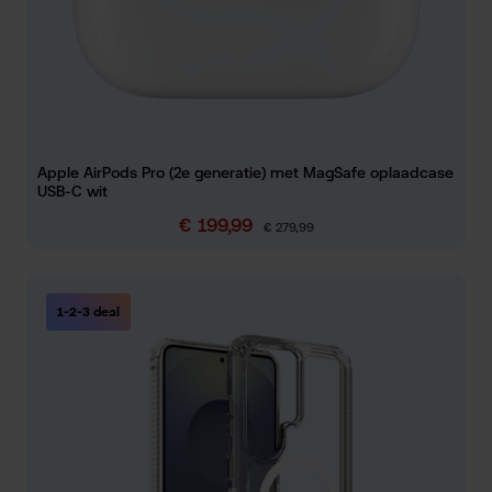
Apple AirPods Pro (2e generatie) met MagSafe oplaadcase
USB-C wit
€ 199,99
Verkoopprijs:
Normale prijs:
€ 279,99
1-2-3 deal