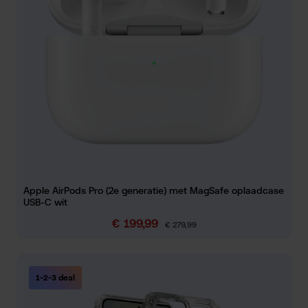
Apple AirPods Pro (2e generatie) met MagSafe oplaadcase
USB-C wit
€ 199,99
Verkoopprijs:
Normale prijs:
€ 279,99
1-2-3 deal