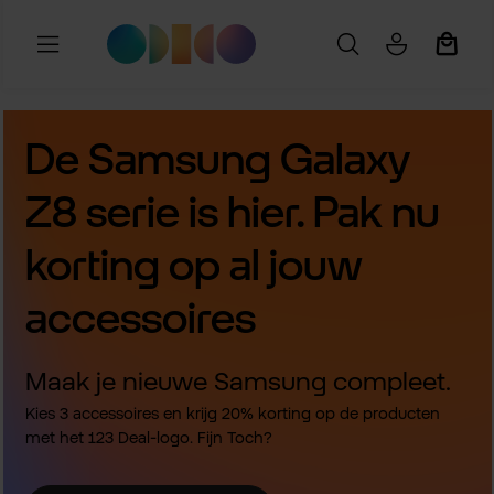
Ga naar de hoofdinhoud
Winkel
De Samsung Galaxy
Z8 serie is hier. Pak nu
korting op al jouw
accessoires
Maak je nieuwe Samsung compleet.
Kies 3 accessoires en krijg 20% korting op de producten
met het 123 Deal-logo. Fijn Toch?