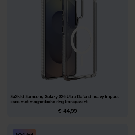
SoSkild Samsung Galaxy S26 Ultra Defend heavy impact
case met magnetische ring transparant
€ 44,99
Normale prijs:
1-2-3 deal