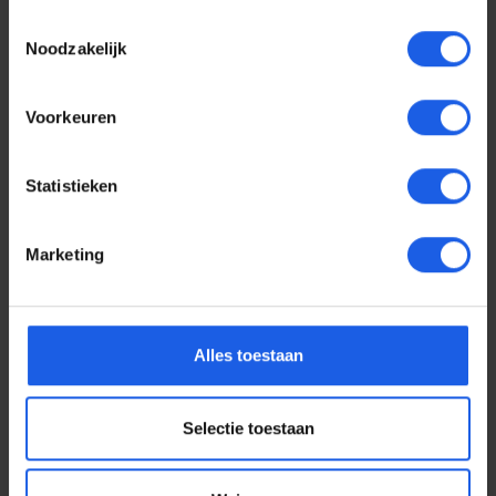
Toestemmingsselectie
Noodzakelijk
Voorkeuren
Statistieken
Marketing
Voor elke telefoon een
Alles toestaan
oortje
Selectie toestaan