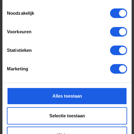
Toestemmingsselectie
Noodzakelijk
Voorkeuren
Statistieken
Marketing
Voor elke telefoon een
Alles toestaan
oortje
Selectie toestaan