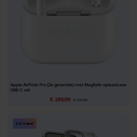
Apple AirPods Pro (2e generatie) met MagSafe oplaadcase
USB-C wit
€ 199,99
Verkoopprijs:
Normale prijs:
€ 279,99
1-2-3 deal