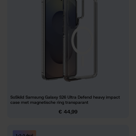
SoSkild Samsung Galaxy S26 Ultra Defend heavy impact
case met magnetische ring transparant
€ 44,99
Normale prijs:
1-2-3 deal