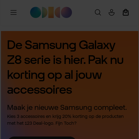
Ga naar de hoofdinhoud
Winkel
De Samsung Galaxy
Z8 serie is hier. Pak nu
korting op al jouw
accessoires
Maak je nieuwe Samsung compleet.
Kies 3 accessoires en krijg 20% korting op de producten
met het 123 Deal-logo. Fijn Toch?