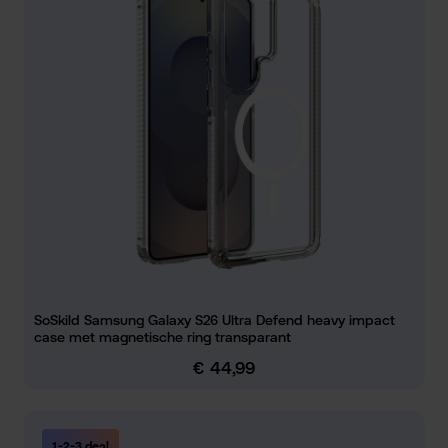
SoSkild Samsung Galaxy S26 Ultra Defend heavy impact
case met magnetische ring transparant
€ 44,99
Normale prijs:
1-2-3 deal