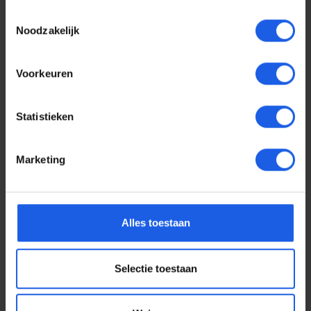
Toestemmingsselectie
Noodzakelijk
Voorkeuren
Statistieken
Marketing
Voor elke telefoon een
Alles toestaan
oortje
Selectie toestaan