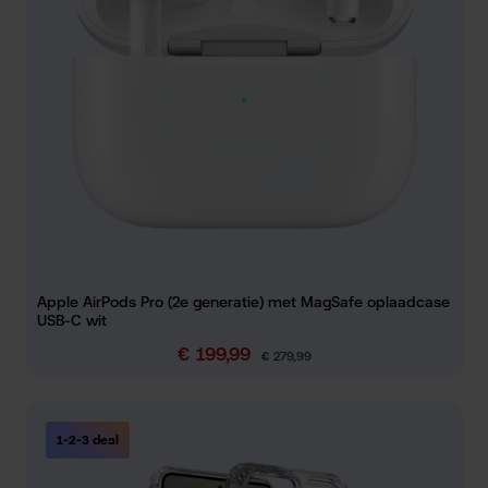
Apple AirPods Pro (2e generatie) met MagSafe oplaadcase
USB-C wit
€ 199,99
Verkoopprijs:
Normale prijs:
€ 279,99
1-2-3 deal