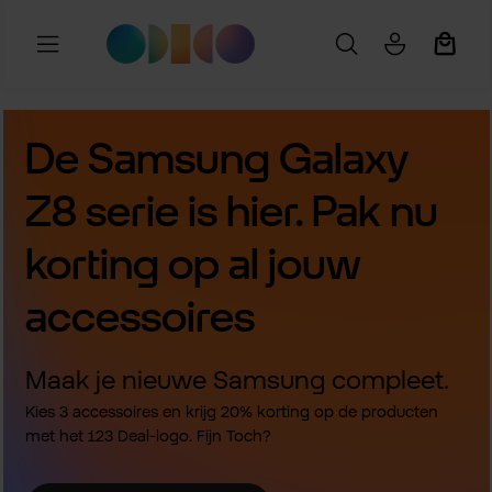
Ga naar de hoofdinhoud
Winkel
De Samsung Galaxy
Z8 serie is hier. Pak nu
korting op al jouw
accessoires
Maak je nieuwe Samsung compleet.
Kies 3 accessoires en krijg 20% korting op de producten
met het 123 Deal-logo. Fijn Toch?