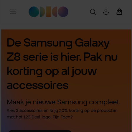
Ga naar de hoofdinhoud
Winkel
De Samsung Galaxy
Z8 serie is hier. Pak nu
korting op al jouw
accessoires
Maak je nieuwe Samsung compleet.
Kies 3 accessoires en krijg 20% korting op de producten
met het 123 Deal-logo. Fijn Toch?