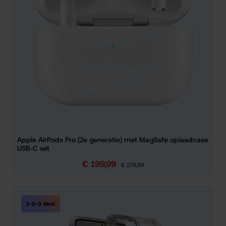
Apple AirPods Pro (2e generatie) met MagSafe oplaadcase
USB-C wit
€ 199,99
Verkoopprijs:
Normale prijs:
€ 279,99
1-2-3 deal