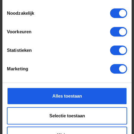
Toestemmingsselectie
Noodzakelijk
Voorkeuren
Statistieken
Marketing
Voor elke telefoon een
Alles toestaan
oortje
Selectie toestaan