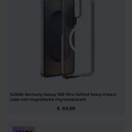
SoSkild Samsung Galaxy S26 Ultra Defend heavy impact
case met magnetische ring transparant
€ 44,99
Normale prijs:
1-2-3 deal