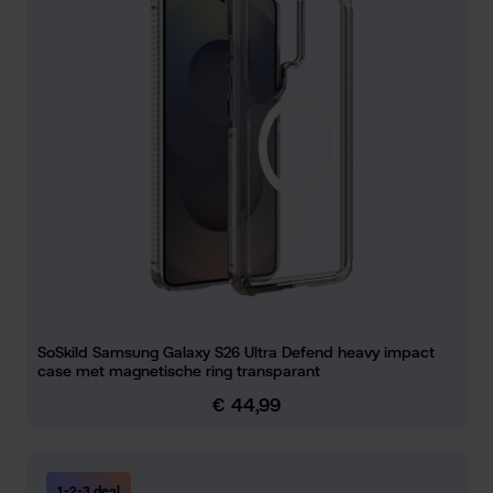
SoSkild Samsung Galaxy S26 Ultra Defend heavy impact
case met magnetische ring transparant
€ 44,99
Normale prijs:
1-2-3 deal