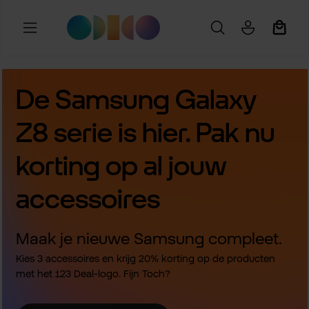
Ga naar de hoofdinhoud
Winkel
De Samsung Galaxy
Z8 serie is hier. Pak nu
korting op al jouw
accessoires
Maak je nieuwe Samsung compleet.
Kies 3 accessoires en krijg 20% korting op de producten
met het 123 Deal-logo. Fijn Toch?