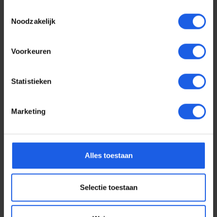
Toestemmingsselectie
Noodzakelijk
Voorkeuren
Statistieken
Marketing
Voor elke telefoon een
Alles toestaan
oortje
Selectie toestaan