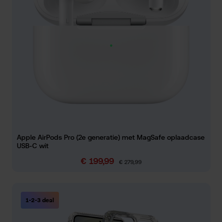
Apple AirPods Pro (2e generatie) met MagSafe oplaadcase
USB-C wit
€ 199,99
Verkoopprijs:
Normale prijs:
€ 279,99
1-2-3 deal