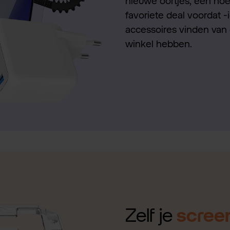
nieuwe oortjes, een hoes
favoriete deal voordat -
accessoires vinden van 
winkel hebben.
Zelf je
scree