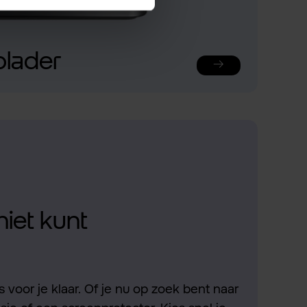
plader
niet kunt
 voor je klaar. Of je nu op zoek bent naar