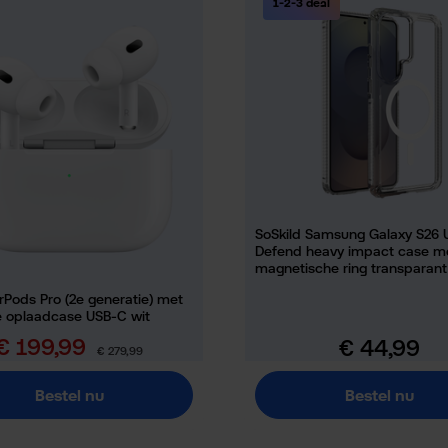
1-2-3 deal
SoSkild Samsung Galaxy S26 U
Defend heavy impact case m
magnetische ring transparant
rPods Pro (2e generatie) met
 oplaadcase USB-C wit
€ 199,99
€ 44,99
erkoopprijs:
Normale prijs:
Normale prijs:
€ 279,99
Bestel nu
Bestel nu