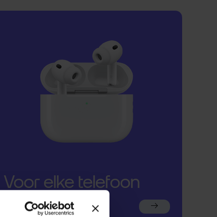
Voor elke telefoon
een oortje