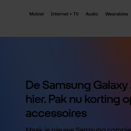
 naar de hoofdinhoud
Ga naar de zoekopdracht
Ga naar de hoofdnavigatie
Mobiel
Internet + TV
Audio
Wearables
De Samsung Galaxy Z
hier. Pak nu korting o
accessoires
Maak je nieuwe Samsung comple