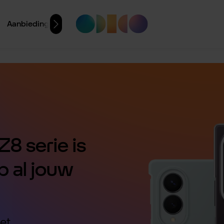
Aanbiedingen
8 serie is
p al jouw
et.