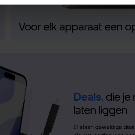
Voor elk apparaat een o
Deals,
die je 
laten liggen
Er staan geweldige deals