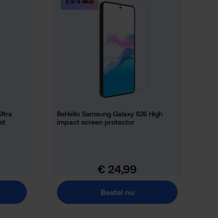
1-2-3 deal
ltra
BeHello Samsung Galaxy S26 High
et
impact screen protector
€ 24,99
Normale prijs:
Bestel nu