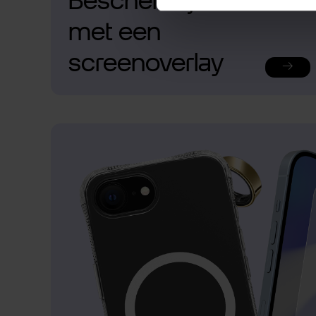
Bescherm je telefoon
met een
screenoverlay