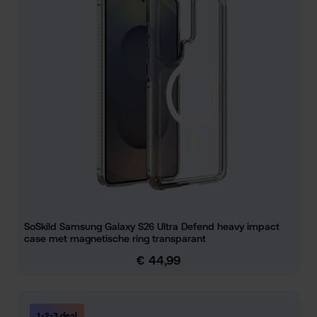
SoSkild Samsung Galaxy S26 Ultra Defend heavy impact
case met magnetische ring transparant
€ 44,99
Normale prijs:
1-2-3 deal