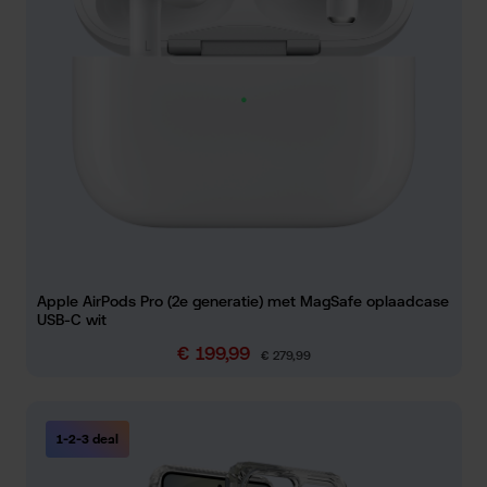
Apple AirPods Pro (2e generatie) met MagSafe oplaadcase
USB-C wit
€ 199,99
Verkoopprijs:
Normale prijs:
€ 279,99
1-2-3 deal