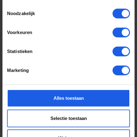
Toestemmingsselectie
Noodzakelijk
Voorkeuren
Statistieken
Marketing
Voor elke telefoon een
Alles toestaan
oortje
Selectie toestaan