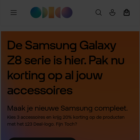
Ga naar de hoofdinhoud
Winkel
De Samsung Galaxy
Z8 serie is hier. Pak nu
korting op al jouw
accessoires
Maak je nieuwe Samsung compleet.
Kies 3 accessoires en krijg 20% korting op de producten
met het 123 Deal-logo. Fijn Toch?