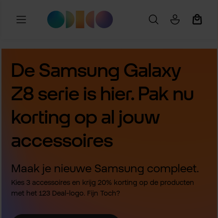
Ga naar de hoofdinhoud
Winkel
De Samsung Galaxy
Z8 serie is hier. Pak nu
korting op al jouw
accessoires
Maak je nieuwe Samsung compleet.
Kies 3 accessoires en krijg 20% korting op de producten
met het 123 Deal-logo. Fijn Toch?