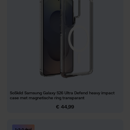
SoSkild Samsung Galaxy S26 Ultra Defend heavy impact
case met magnetische ring transparant
€ 44,99
Normale prijs:
1-2-3 deal