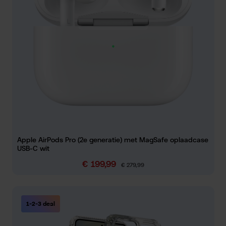
Apple AirPods Pro (2e generatie) met MagSafe oplaadcase
USB-C wit
€ 199,99
Verkoopprijs:
Normale prijs:
€ 279,99
1-2-3 deal