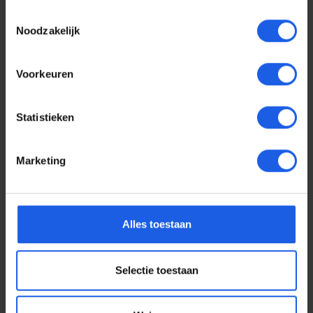
Toestemmingsselectie
Noodzakelijk
Voorkeuren
Statistieken
Marketing
Voor elke telefoon een
Alles toestaan
oortje
Selectie toestaan