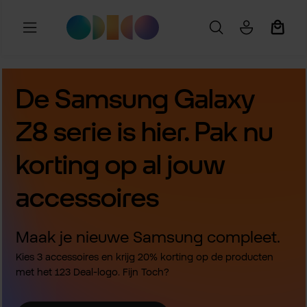
Ga naar de hoofdinhoud
Winkel
De Samsung Galaxy
Z8 serie is hier. Pak nu
korting op al jouw
accessoires
Maak je nieuwe Samsung compleet.
Kies 3 accessoires en krijg 20% korting op de producten
met het 123 Deal-logo. Fijn Toch?