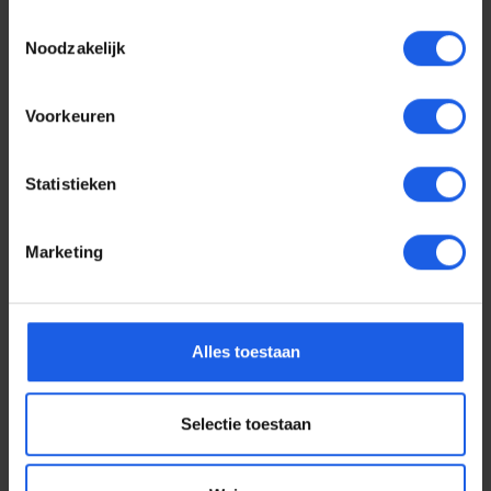
Toestemmingsselectie
Noodzakelijk
Voorkeuren
Statistieken
Marketing
Voor elke telefoon een
Alles toestaan
oortje
Selectie toestaan