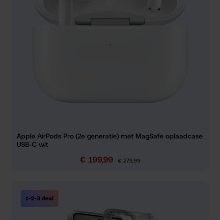
Apple AirPods Pro (2e generatie) met MagSafe oplaadcase
USB-C wit
€ 199,99
Verkoopprijs:
Normale prijs:
€ 279,99
1-2-3 deal