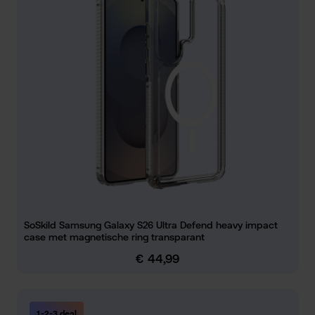
SoSkild Samsung Galaxy S26 Ultra Defend heavy impact
case met magnetische ring transparant
€ 44,99
Normale prijs:
1-2-3 deal