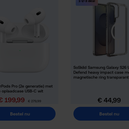
1-2-3 deal
SoSkild Samsung Galaxy S26 U
Defend heavy impact case m
magnetische ring transparant
rPods Pro (2e generatie) met
 oplaadcase USB-C wit
€ 199,99
€ 44,99
erkoopprijs:
Normale prijs:
Normale prijs:
€ 279,99
Bestel nu
Bestel nu