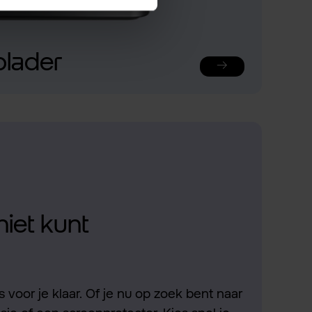
plader
niet kunt
 voor je klaar. Of je nu op zoek bent naar