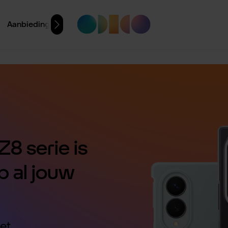
Aanbiedingen
8 serie is
p al jouw
et.