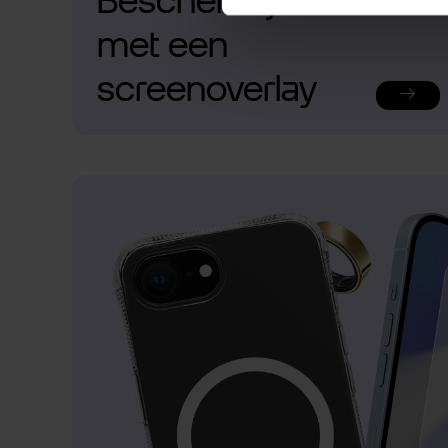
Bescherm je telefoon
met een
screenoverlay