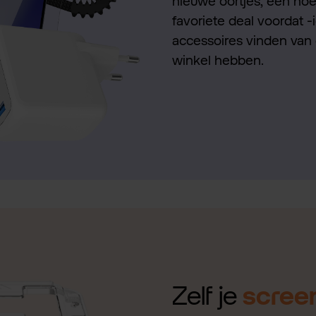
nieuwe oortjes, een hoes
favoriete deal voordat -
accessoires vinden van 
winkel hebben.
Zelf je
scree