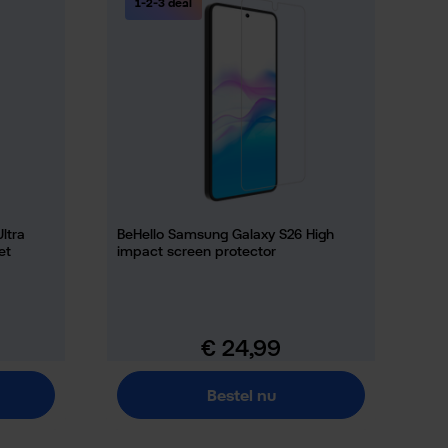
1-2-3 deal
ltra
BeHello Samsung Galaxy S26 High
et
impact screen protector
€ 24,99
Normale prijs:
Bestel nu