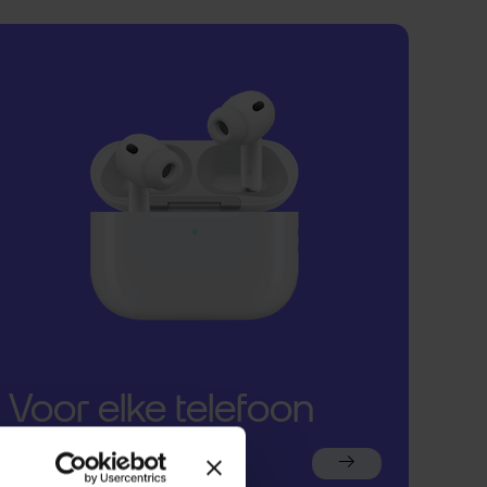
Voor elke telefoon
een oortje