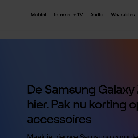
 naar de hoofdinhoud
Ga naar de zoekopdracht
Ga naar de hoofdnavigatie
Mobiel
Internet + TV
Audio
Wearables
De Samsung Galaxy Z
hier. Pak nu korting o
accessoires
Maak je nieuwe Samsung comple