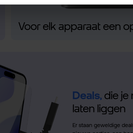
Voor elk apparaat een o
Deals,
die je 
laten liggen
Er staan geweldige deals