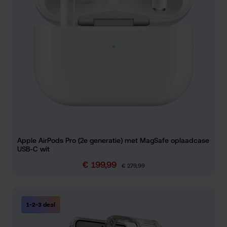
Apple AirPods Pro (2e generatie) met MagSafe oplaadcase
USB-C wit
€ 199,99
Verkoopprijs:
Normale prijs:
€ 279,99
1-2-3 deal