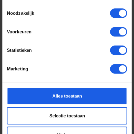
Toestemmingsselectie
Noodzakelijk
Voorkeuren
Statistieken
Marketing
Voor elke telefoon een
Alles toestaan
oortje
Selectie toestaan