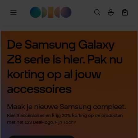
Ga naar de hoofdinhoud
Winkel
De Samsung Galaxy
Z8 serie is hier. Pak nu
korting op al jouw
accessoires
Maak je nieuwe Samsung compleet.
Kies 3 accessoires en krijg 20% korting op de producten
met het 123 Deal-logo. Fijn Toch?