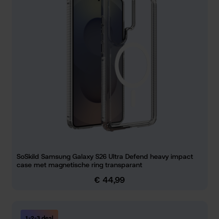
SoSkild Samsung Galaxy S26 Ultra Defend heavy impact
case met magnetische ring transparant
€ 44,99
Normale prijs:
1-2-3 deal