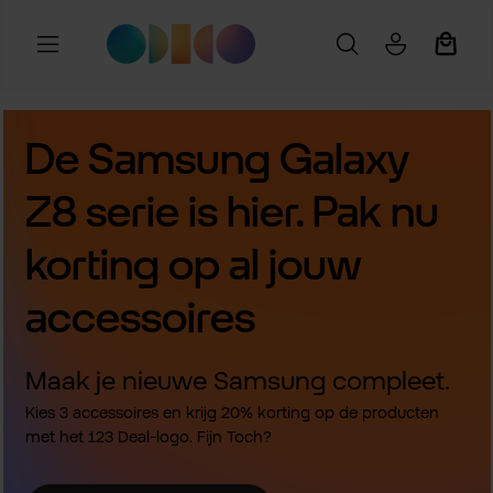
Ga naar de hoofdinhoud
Winkel
De Samsung Galaxy
Z8 serie is hier. Pak nu
korting op al jouw
accessoires
Maak je nieuwe Samsung compleet.
Kies 3 accessoires en krijg 20% korting op de producten
met het 123 Deal-logo. Fijn Toch?