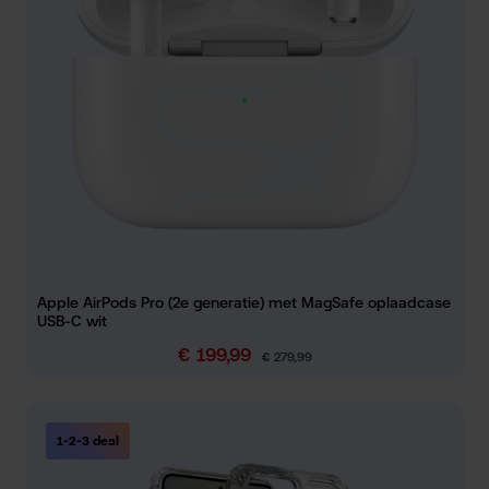
Apple AirPods Pro (2e generatie) met MagSafe oplaadcase
USB-C wit
€ 199,99
Verkoopprijs:
Normale prijs:
€ 279,99
1-2-3 deal