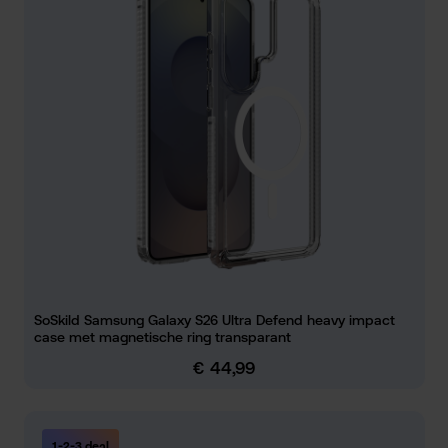
SoSkild Samsung Galaxy S26 Ultra Defend heavy impact
case met magnetische ring transparant
€ 44,99
Normale prijs:
1-2-3 deal