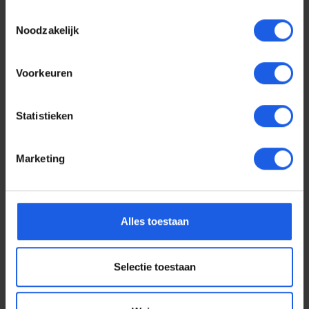
Toestemmingsselectie
Noodzakelijk
Voorkeuren
Statistieken
Marketing
Voor elke telefoon een
Alles toestaan
oortje
Selectie toestaan