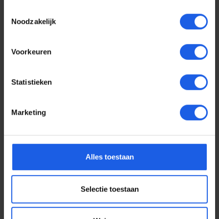
Toestemmingsselectie
Noodzakelijk
Voorkeuren
Statistieken
Marketing
Voor elke telefoon een
Alles toestaan
oortje
Selectie toestaan