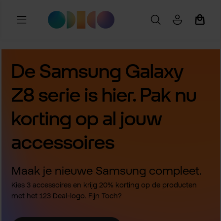
Ga naar de hoofdinhoud
Winkel
De Samsung Galaxy
Z8 serie is hier. Pak nu
korting op al jouw
accessoires
Maak je nieuwe Samsung compleet.
Kies 3 accessoires en krijg 20% korting op de producten
met het 123 Deal-logo. Fijn Toch?