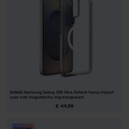
SoSkild Samsung Galaxy S26 Ultra Defend heavy impact
case met magnetische ring transparant
€ 44,99
Normale prijs:
1-2-3 deal