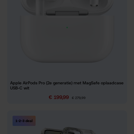
Apple AirPods Pro (2e generatie) met MagSafe oplaadcase
USB-C wit
€ 199,99
Verkoopprijs:
Normale prijs:
€ 279,99
1-2-3 deal