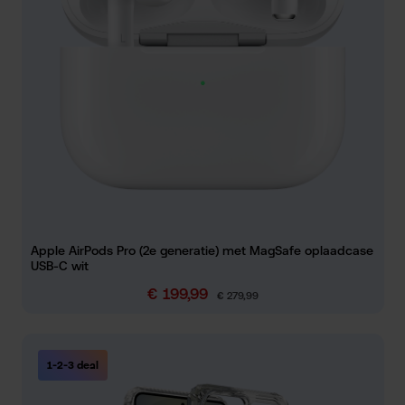
Apple AirPods Pro (2e generatie) met MagSafe oplaadcase
USB-C wit
€ 199,99
Verkoopprijs:
Normale prijs:
€ 279,99
1-2-3 deal