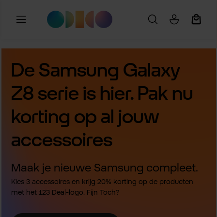
Ga naar de hoofdinhoud
Winkel
De Samsung Galaxy
Z8 serie is hier. Pak nu
korting op al jouw
accessoires
Maak je nieuwe Samsung compleet.
Kies 3 accessoires en krijg 20% korting op de producten
met het 123 Deal-logo. Fijn Toch?