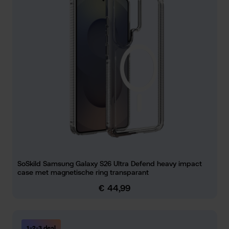
SoSkild Samsung Galaxy S26 Ultra Defend heavy impact
case met magnetische ring transparant
€ 44,99
Normale prijs:
1-2-3 deal