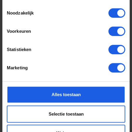
Toestemmingsselectie
Noodzakelijk
Voorkeuren
Statistieken
Marketing
Voor elke telefoon een
Alles toestaan
oortje
Selectie toestaan