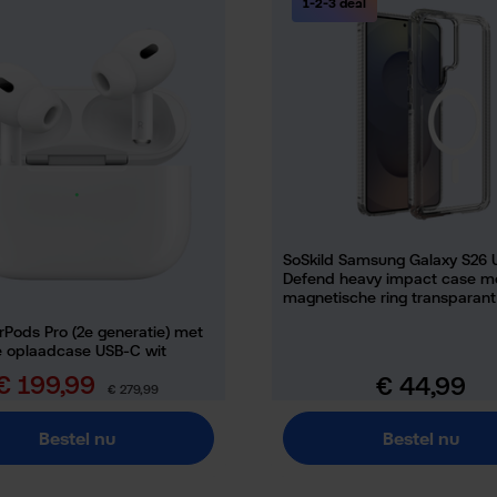
1-2-3 deal
SoSkild Samsung Galaxy S26 U
Defend heavy impact case m
magnetische ring transparant
rPods Pro (2e generatie) met
 oplaadcase USB-C wit
€ 199,99
€ 44,99
erkoopprijs:
Normale prijs:
Normale prijs:
€ 279,99
Bestel nu
Bestel nu