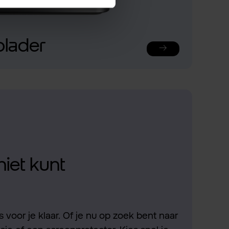
plader
niet kunt
 voor je klaar. Of je nu op zoek bent naar