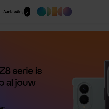
Aanbiedingen
8 serie is
p al jouw
et.