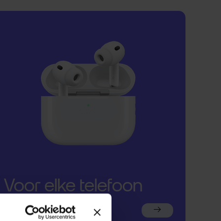
Voor elke telefoon
een oortje