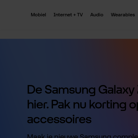
 naar de hoofdinhoud
Ga naar de zoekopdracht
Ga naar de hoofdnavigatie
Mobiel
Internet + TV
Audio
Wearables
De Samsung Galaxy Z
hier. Pak nu korting o
accessoires
Maak je nieuwe Samsung comple