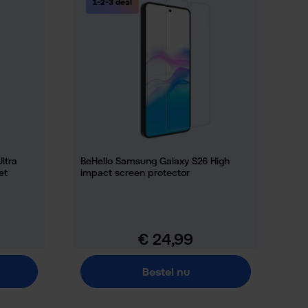
1-2-3 deal
ltra
BeHello Samsung Galaxy S26 High
et
impact screen protector
€ 24,99
Normale prijs:
Bestel nu