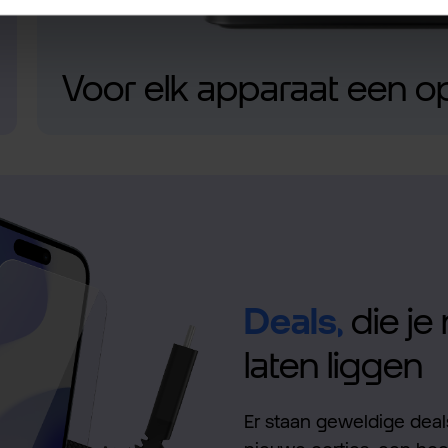
Voor elk apparaat een o
Deals,
die je 
laten liggen
Er staan geweldige deals