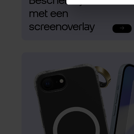
Bescherm je telefoon
met een
screenoverlay