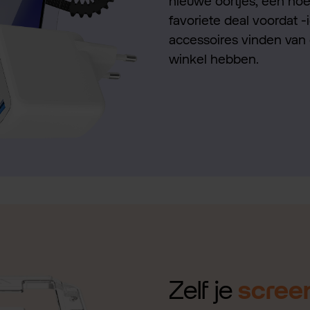
nieuwe oortjes, een hoes
favoriete deal voordat -
accessoires vinden van 
winkel hebben.
Zelf je
scree