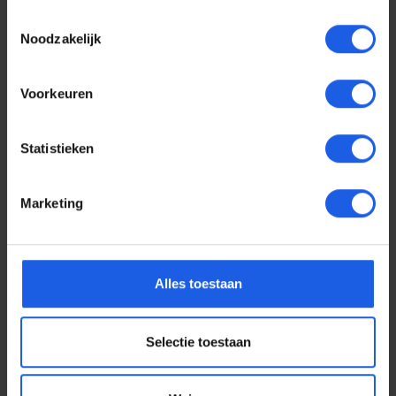
Toestemmingsselectie
Noodzakelijk
Voorkeuren
Statistieken
Marketing
Voor elke telefoon een
Alles toestaan
oortje
Selectie toestaan