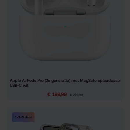
Apple AirPods Pro (2e generatie) met MagSafe oplaadcase
USB-C wit
€ 199,99
Verkoopprijs:
Normale prijs:
€ 279,99
1-2-3 deal