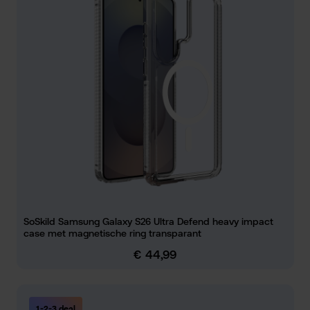
SoSkild Samsung Galaxy S26 Ultra Defend heavy impact
case met magnetische ring transparant
€ 44,99
Normale prijs:
1-2-3 deal