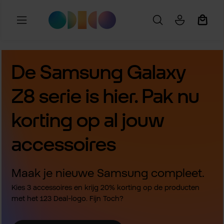
Ga naar de hoofdinhoud
Winkel
De Samsung Galaxy
Z8 serie is hier. Pak nu
korting op al jouw
accessoires
Maak je nieuwe Samsung compleet.
Kies 3 accessoires en krijg 20% korting op de producten
met het 123 Deal-logo. Fijn Toch?