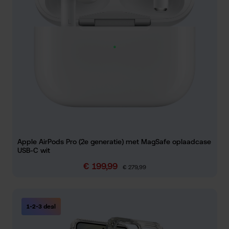
Apple AirPods Pro (2e generatie) met MagSafe oplaadcase
USB-C wit
€ 199,99
Verkoopprijs:
Normale prijs:
€ 279,99
1-2-3 deal