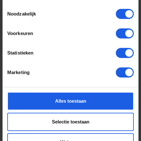
Toestemmingsselectie
Noodzakelijk
Voorkeuren
Statistieken
Marketing
Voor elke telefoon een
Alles toestaan
oortje
Selectie toestaan