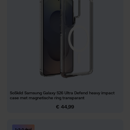
SoSkild Samsung Galaxy S26 Ultra Defend heavy impact
case met magnetische ring transparant
€ 44,99
Normale prijs:
1-2-3 deal