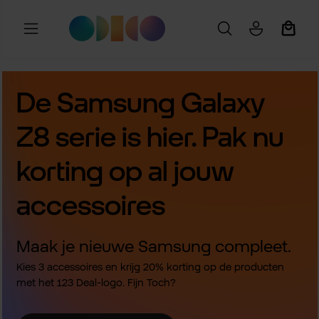
Ga naar de hoofdinhoud
Winkel
De Samsung Galaxy
Z8 serie is hier. Pak nu
korting op al jouw
accessoires
Maak je nieuwe Samsung compleet.
Kies 3 accessoires en krijg 20% korting op de producten
met het 123 Deal-logo. Fijn Toch?