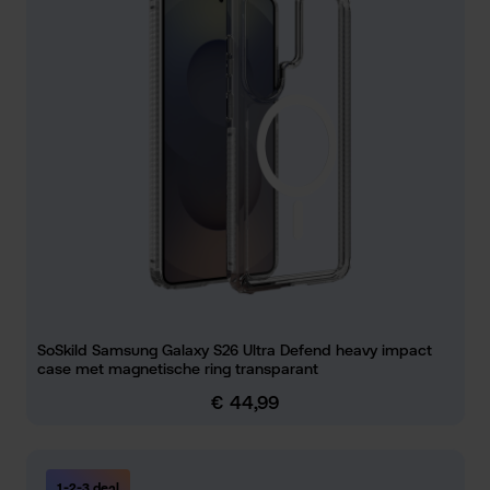
SoSkild Samsung Galaxy S26 Ultra Defend heavy impact
case met magnetische ring transparant
€ 44,99
Normale prijs:
1-2-3 deal