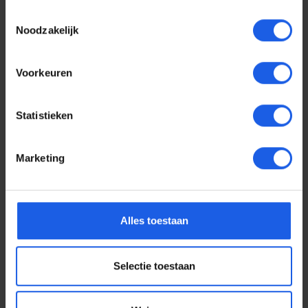
Toestemmingsselectie
Noodzakelijk
Voorkeuren
Statistieken
Marketing
Voor elke telefoon een
Alles toestaan
oortje
Selectie toestaan