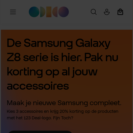
Ga naar de hoofdinhoud
Winkel
De Samsung Galaxy
Z8 serie is hier. Pak nu
korting op al jouw
accessoires
Maak je nieuwe Samsung compleet.
Kies 3 accessoires en krijg 20% korting op de producten
met het 123 Deal-logo. Fijn Toch?