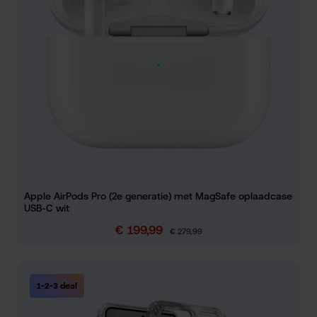
Apple AirPods Pro (2e generatie) met MagSafe oplaadcase
USB-C wit
€ 199,99
Verkoopprijs:
Normale prijs:
€ 279,99
1-2-3 deal