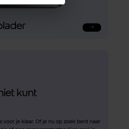
plader
niet kunt
 voor je klaar. Of je nu op zoek bent naar