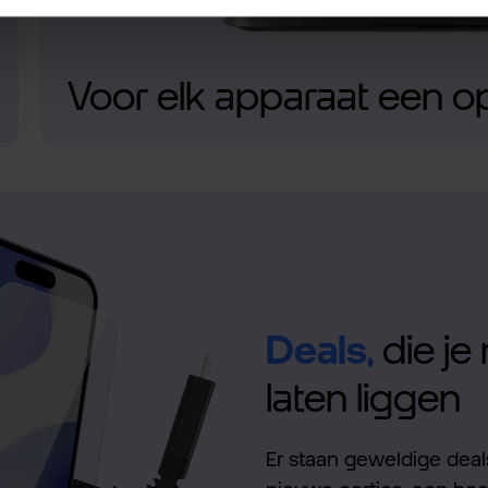
Voor elk apparaat een o
Deals,
die je 
laten liggen
Er staan geweldige deals