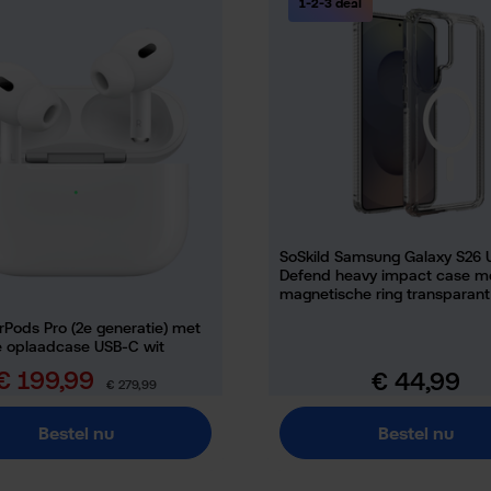
1-2-3 deal
SoSkild Samsung Galaxy S26 U
Defend heavy impact case m
magnetische ring transparant
rPods Pro (2e generatie) met
 oplaadcase USB-C wit
€ 199,99
€ 44,99
erkoopprijs:
Normale prijs:
Normale prijs:
€ 279,99
Bestel nu
Bestel nu