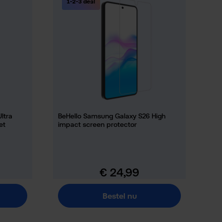
1-2-3 deal
ltra
BeHello Samsung Galaxy S26 High
et
impact screen protector
€ 24,99
Normale prijs:
Bestel nu