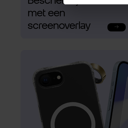
Bescherm je telefoon
met een
screenoverlay