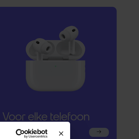
Voor elke telefoon
een oortje