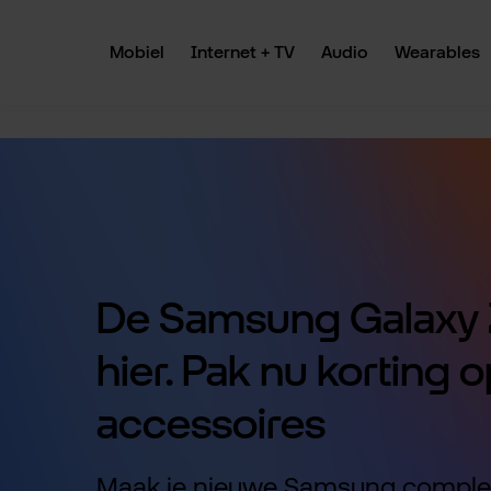
 naar de hoofdinhoud
Ga naar de zoekopdracht
Ga naar de hoofdnavigatie
Mobiel
Internet + TV
Audio
Wearables
De Samsung Galaxy Z
hier. Pak nu korting o
accessoires
Maak je nieuwe Samsung comple