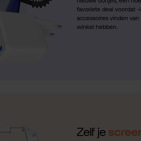
nieuwe oortjes, een hoes
favoriete deal voordat -
accessoires vinden van 
winkel hebben.
Zelf je
scree