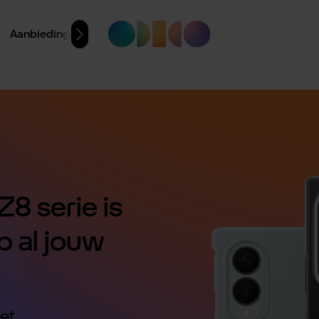
Aanbiedingen
8 serie is
p al jouw
et.