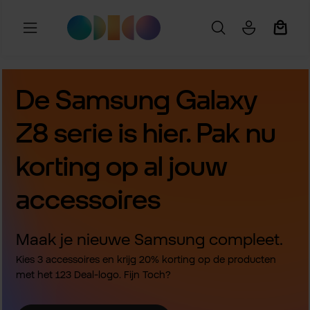
Ga naar de hoofdinhoud
Winkel
De Samsung Galaxy
Z8 serie is hier. Pak nu
korting op al jouw
accessoires
Maak je nieuwe Samsung compleet.
Kies 3 accessoires en krijg 20% korting op de producten
met het 123 Deal-logo. Fijn Toch?