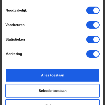
Toestemmingsselectie
Noodzakelijk
Voorkeuren
Statistieken
Marketing
Voor elke telefoon een
Alles toestaan
oortje
Selectie toestaan