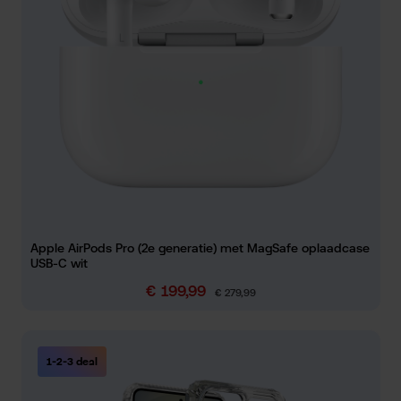
Apple AirPods Pro (2e generatie) met MagSafe oplaadcase
USB-C wit
€ 199,99
Verkoopprijs:
Normale prijs:
€ 279,99
1-2-3 deal