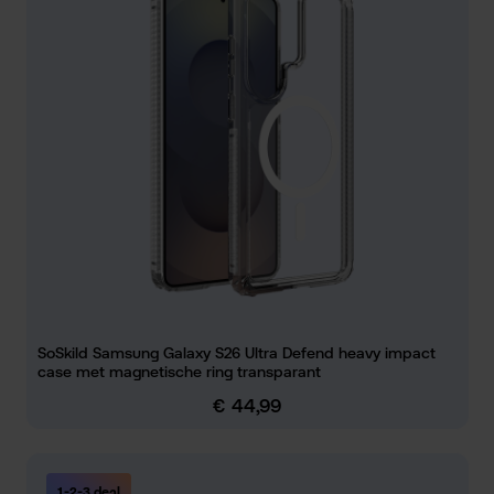
SoSkild Samsung Galaxy S26 Ultra Defend heavy impact
case met magnetische ring transparant
€ 44,99
Normale prijs:
1-2-3 deal