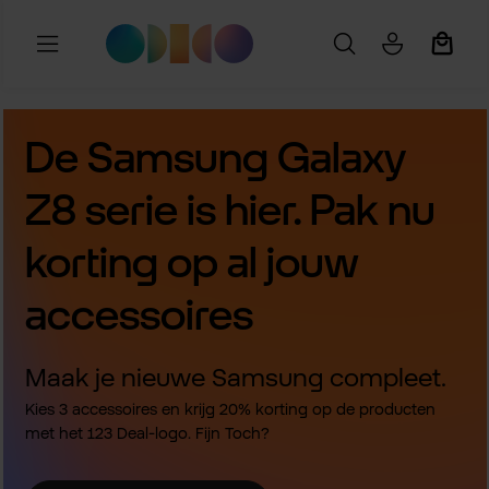
Ga naar de hoofdinhoud
Winkel
De Samsung Galaxy
Z8 serie is hier. Pak nu
korting op al jouw
accessoires
Maak je nieuwe Samsung compleet.
Kies 3 accessoires en krijg 20% korting op de producten
met het 123 Deal-logo. Fijn Toch?