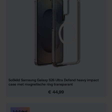
SoSkild Samsung Galaxy S26 Ultra Defend heavy impact
case met magnetische ring transparant
€ 44,99
Normale prijs:
1-2-3 deal