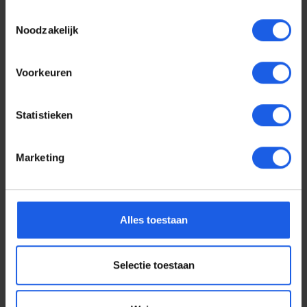
Toestemmingsselectie
Noodzakelijk
Voorkeuren
Statistieken
Marketing
Voor elke telefoon een
Alles toestaan
oortje
Selectie toestaan