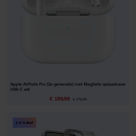
Apple AirPods Pro (2e generatie) met MagSafe oplaadcase
USB-C wit
€ 199,99
Verkoopprijs:
Normale prijs:
€ 279,99
1-2-3 deal