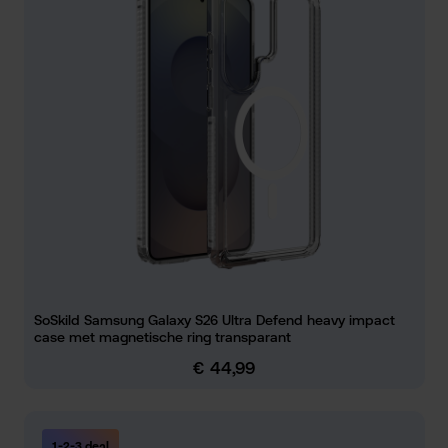
SoSkild Samsung Galaxy S26 Ultra Defend heavy impact
case met magnetische ring transparant
€ 44,99
Normale prijs:
1-2-3 deal