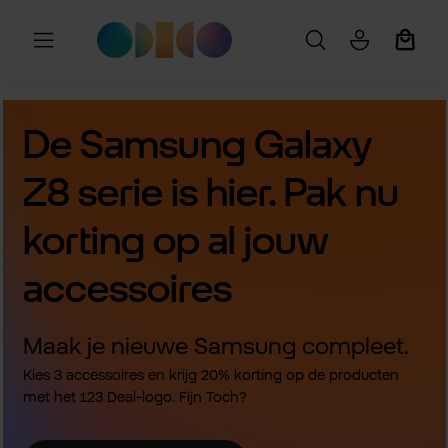
Ga naar de hoofdinhoud
Winkel
De Samsung Galaxy
Z8 serie is hier. Pak nu
korting op al jouw
accessoires
Maak je nieuwe Samsung compleet.
Kies 3 accessoires en krijg 20% korting op de producten
met het 123 Deal-logo. Fijn Toch?