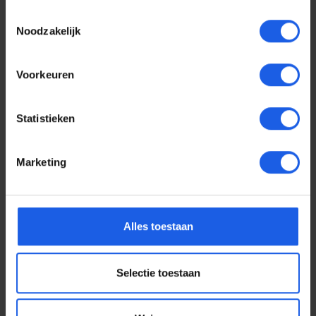
Toestemmingsselectie
Noodzakelijk
Voorkeuren
Statistieken
Marketing
Voor elke telefoon een
Alles toestaan
oortje
Selectie toestaan