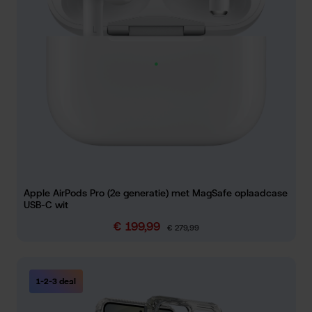
Apple AirPods Pro (2e generatie) met MagSafe oplaadcase
USB-C wit
€ 199,99
Verkoopprijs:
Normale prijs:
€ 279,99
1-2-3 deal