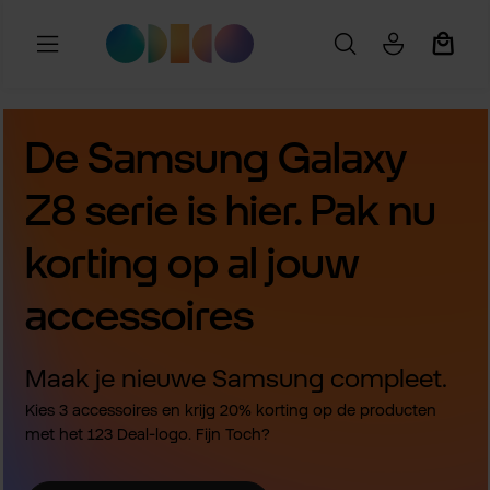
Ga naar de hoofdinhoud
Winkel
De Samsung Galaxy
Z8 serie is hier. Pak nu
korting op al jouw
accessoires
Maak je nieuwe Samsung compleet.
Kies 3 accessoires en krijg 20% korting op de producten
met het 123 Deal-logo. Fijn Toch?