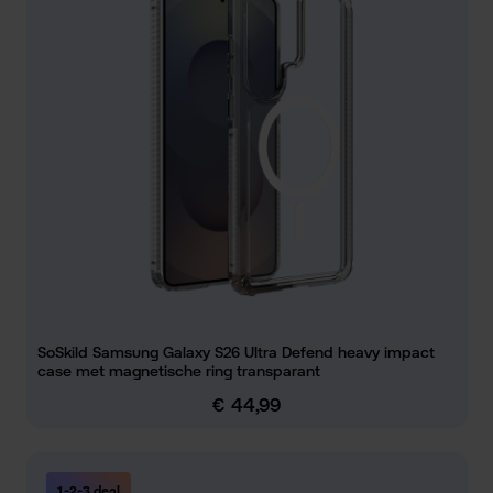
SoSkild Samsung Galaxy S26 Ultra Defend heavy impact
case met magnetische ring transparant
€ 44,99
Normale prijs:
1-2-3 deal