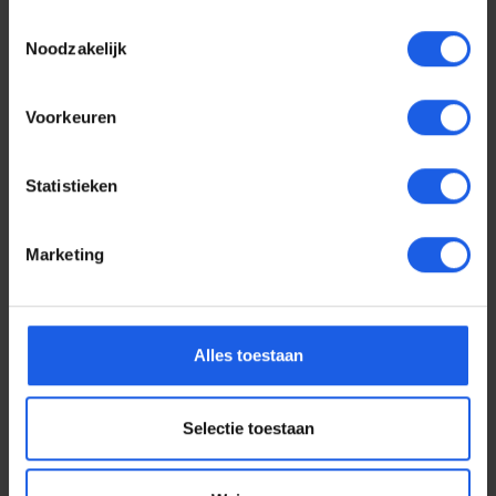
Toestemmingsselectie
Noodzakelijk
Voorkeuren
Statistieken
Marketing
Voor elke telefoon een
Alles toestaan
oortje
Selectie toestaan