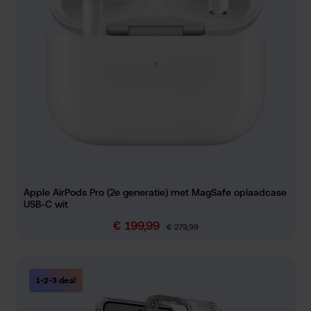
Apple AirPods Pro (2e generatie) met MagSafe oplaadcase
USB-C wit
€ 199,99
Verkoopprijs:
Normale prijs:
€ 279,99
1-2-3 deal