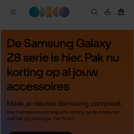
Ga naar de hoofdinhoud
Winkel
De Samsung Galaxy
Z8 serie is hier. Pak nu
korting op al jouw
accessoires
Maak je nieuwe Samsung compleet.
Kies 3 accessoires en krijg 20% korting op de producten
met het 123 Deal-logo. Fijn Toch?