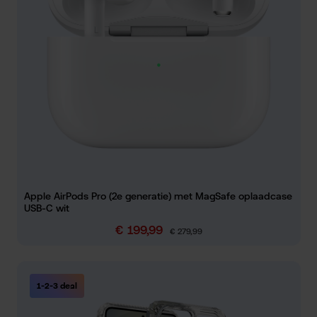
Apple AirPods Pro (2e generatie) met MagSafe oplaadcase
USB-C wit
€ 199,99
Verkoopprijs:
Normale prijs:
€ 279,99
1-2-3 deal