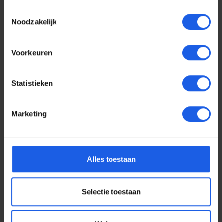
Toestemmingsselectie
Noodzakelijk
Voorkeuren
Statistieken
Marketing
Voor elke telefoon een
Alles toestaan
oortje
Selectie toestaan