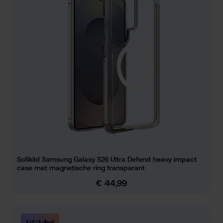
SoSkild Samsung Galaxy S26 Ultra Defend heavy impact
case met magnetische ring transparant
€ 44,99
Normale prijs:
1-2-3 deal