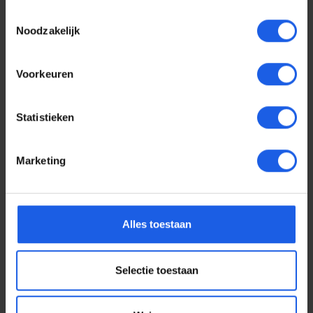
Toestemmingsselectie
Noodzakelijk
Voorkeuren
Statistieken
Marketing
Voor elke telefoon een
Alles toestaan
oortje
Selectie toestaan