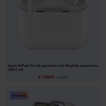
Apple AirPods Pro (2e generatie) met MagSafe oplaadcase
USB-C wit
€ 199,99
Verkoopprijs:
Normale prijs:
€ 279,99
1-2-3 deal