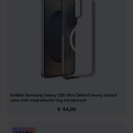
SoSkild Samsung Galaxy S26 Ultra Defend heavy impact
case met magnetische ring transparant
€ 44,99
Normale prijs:
1-2-3 deal