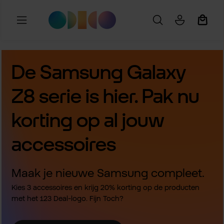
Ga naar de hoofdinhoud
Winkel
De Samsung Galaxy
Z8 serie is hier. Pak nu
korting op al jouw
accessoires
Maak je nieuwe Samsung compleet.
Kies 3 accessoires en krijg 20% korting op de producten
met het 123 Deal-logo. Fijn Toch?