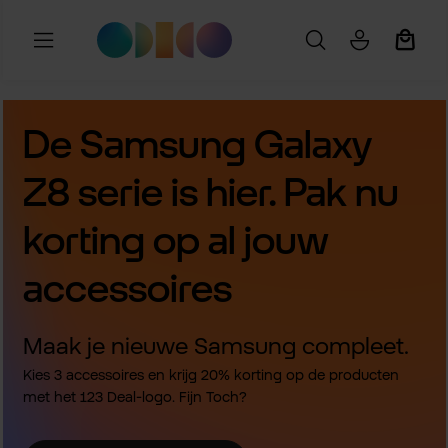
Ga naar de hoofdinhoud
Winkel
De Samsung Galaxy
Z8 serie is hier. Pak nu
korting op al jouw
accessoires
Maak je nieuwe Samsung compleet.
Kies 3 accessoires en krijg 20% korting op de producten
met het 123 Deal-logo. Fijn Toch?