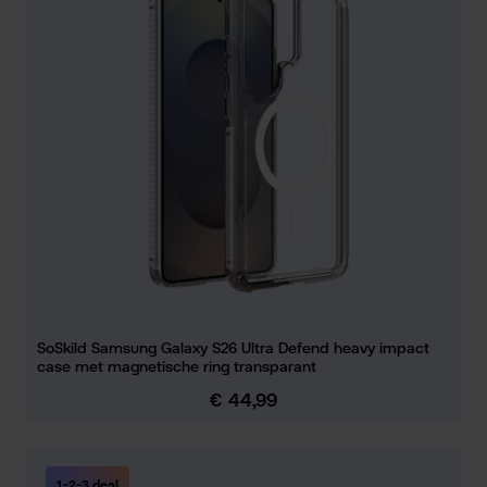
SoSkild Samsung Galaxy S26 Ultra Defend heavy impact
case met magnetische ring transparant
€ 44,99
Normale prijs:
1-2-3 deal