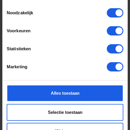
Toestemmingsselectie
Noodzakelijk
Voorkeuren
Statistieken
Marketing
Voor elke telefoon een
Alles toestaan
oortje
Selectie toestaan