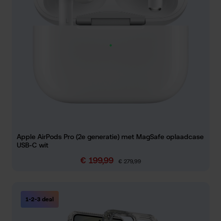
Apple AirPods Pro (2e generatie) met MagSafe oplaadcase
USB-C wit
€ 199,99
Verkoopprijs:
Normale prijs:
€ 279,99
1-2-3 deal