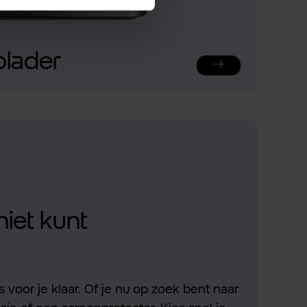
plader
niet kunt
 voor je klaar. Of je nu op zoek bent naar