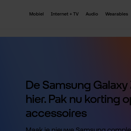
 naar de hoofdinhoud
Ga naar de zoekopdracht
Ga naar de hoofdnavigatie
Mobiel
Internet + TV
Audio
Wearables
De Samsung Galaxy Z
hier. Pak nu korting o
accessoires
Maak je nieuwe Samsung comple