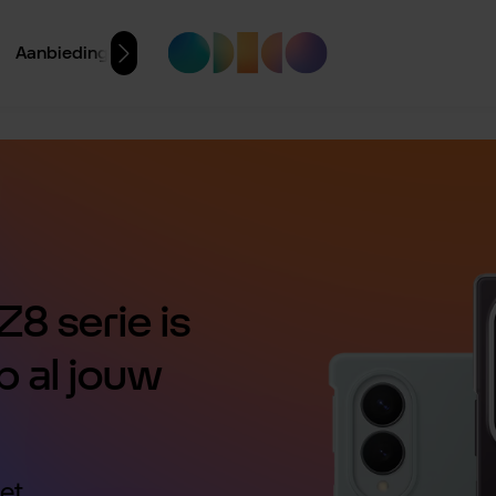
Aanbiedingen
8 serie is
p al jouw
et.