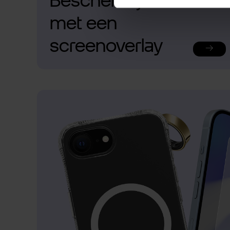
Bescherm je telefoon
met een
screenoverlay