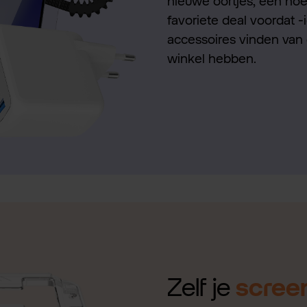
nieuwe oortjes, een hoes
favoriete deal voordat -
accessoires vinden van 
winkel hebben.
Zelf je
scree