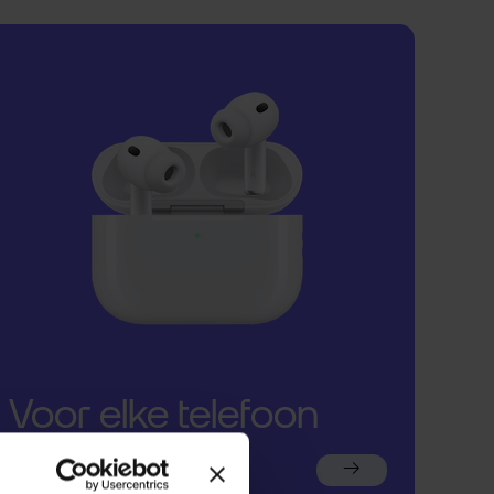
Voor elke telefoon
een oortje