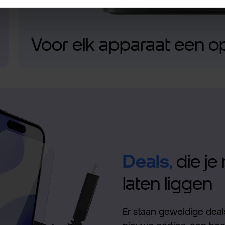
Voor elk apparaat een o
Deals,
die je 
laten liggen
Er staan geweldige deals