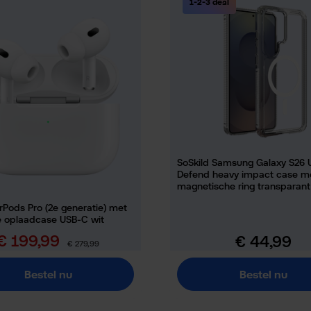
1-2-3 deal
SoSkild Samsung Galaxy S26 U
Defend heavy impact case m
magnetische ring transparant
rPods Pro (2e generatie) met
 oplaadcase USB-C wit
€ 199,99
€ 44,99
erkoopprijs:
Normale prijs:
Normale prijs:
€ 279,99
Bestel nu
Bestel nu