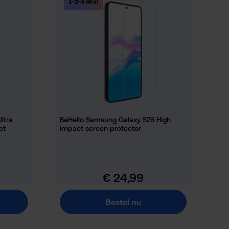
1-2-3 deal
ltra
BeHello Samsung Galaxy S26 High
et
impact screen protector
€ 24,99
Normale prijs:
Bestel nu