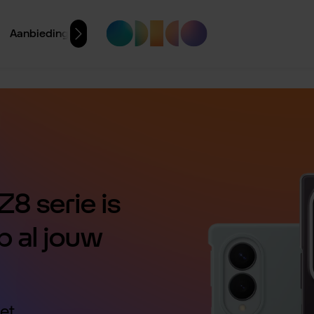
Aanbiedingen
8 serie is
p al jouw
et.