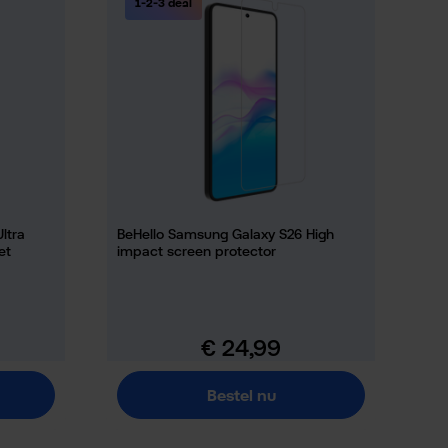
1-2-3 deal
ltra
BeHello Samsung Galaxy S26 High
et
impact screen protector
€ 24,99
Normale prijs:
Bestel nu