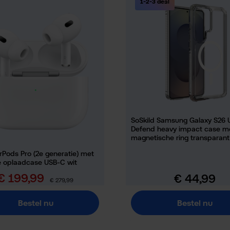
1-2-3 deal
SoSkild Samsung Galaxy S26 U
Defend heavy impact case m
magnetische ring transparant
rPods Pro (2e generatie) met
 oplaadcase USB-C wit
€ 199,99
€ 44,99
erkoopprijs:
Normale prijs:
Normale prijs:
€ 279,99
Bestel nu
Bestel nu