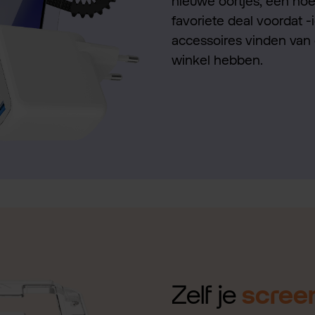
nieuwe oortjes, een hoes
favoriete deal voordat -
accessoires vinden van 
winkel hebben.
Zelf je
scree