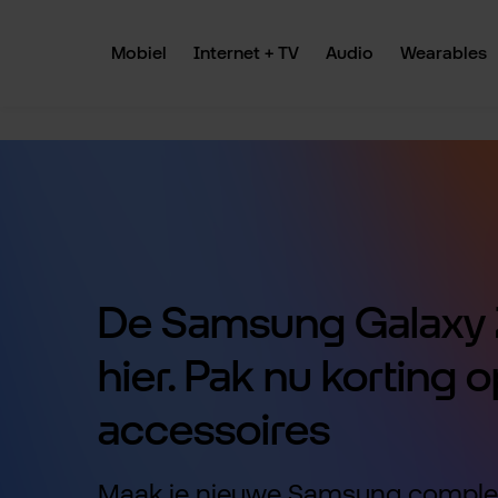
 naar de hoofdinhoud
Ga naar de zoekopdracht
Ga naar de hoofdnavigatie
Mobiel
Internet + TV
Audio
Wearables
De Samsung Galaxy Z
hier. Pak nu korting o
accessoires
Maak je nieuwe Samsung comple