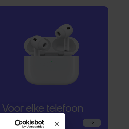
Voor elke telefoon
een oortje