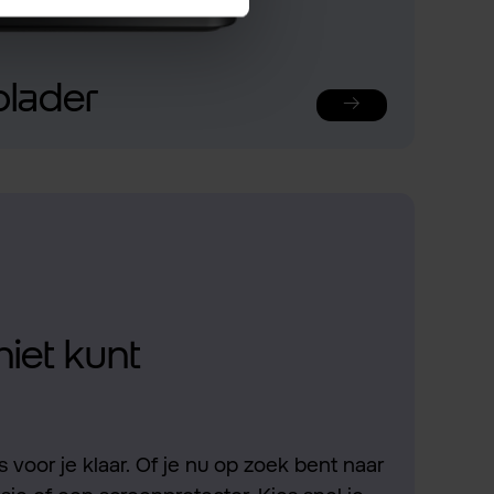
plader
niet kunt
 voor je klaar. Of je nu op zoek bent naar