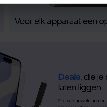
Voor elk apparaat een o
Deals,
die je 
laten liggen
Er staan geweldige deals