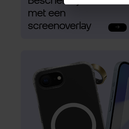
Bescherm je telefoon
met een
screenoverlay