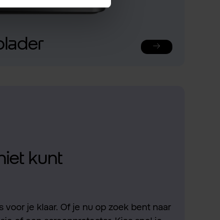
plader
niet kunt
 voor je klaar. Of je nu op zoek bent naar