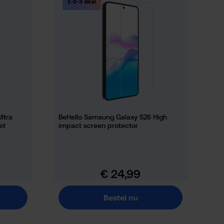
1-2-3 deal
ltra
BeHello Samsung Galaxy S26 High
et
impact screen protector
€ 24,99
Normale prijs:
Bestel nu