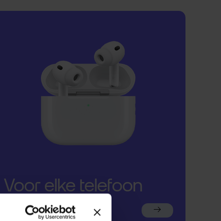
Voor elke telefoon
een oortje