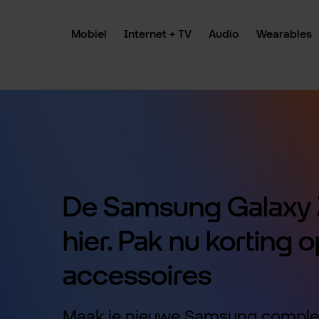
 naar de hoofdinhoud
Ga naar de zoekopdracht
Ga naar de hoofdnavigatie
Mobiel
Internet + TV
Audio
Wearables
De Samsung Galaxy Z
hier. Pak nu korting o
accessoires
Maak je nieuwe Samsung comple