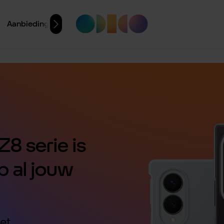
Aanbiedingen
8 serie is
p al jouw
et.