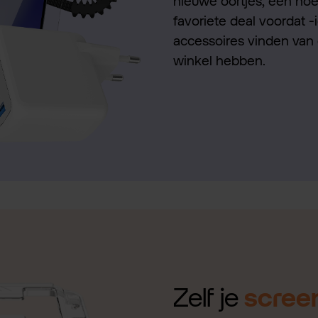
nieuwe oortjes, een hoes
favoriete deal voordat -
accessoires vinden van 
winkel hebben.
Zelf je
scree