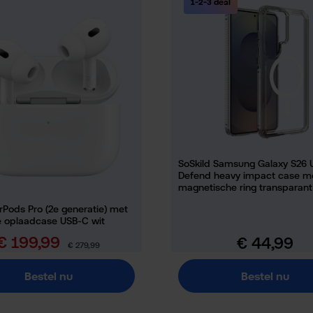
1-2-3 deal
SoSkild Samsung Galaxy S26 U
Defend heavy impact case m
magnetische ring transparant
rPods Pro (2e generatie) met
 oplaadcase USB-C wit
€ 199,99
€ 44,99
erkoopprijs:
Normale prijs:
Normale prijs:
€ 279,99
Bestel nu
Bestel nu