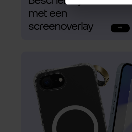
Bescherm je telefoon
met een
screenoverlay