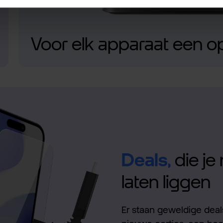
Voor elk apparaat een o
Deals,
die je 
laten liggen
Er staan geweldige deals