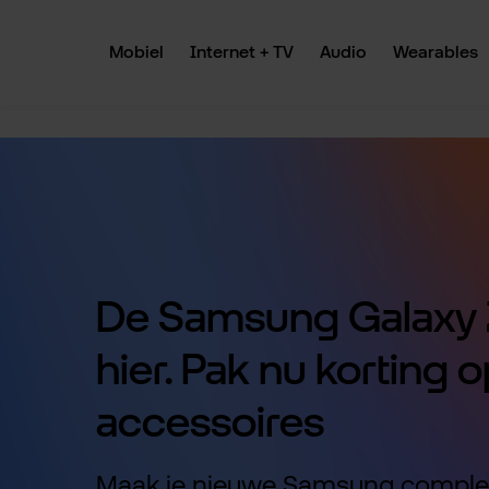
 naar de hoofdinhoud
Ga naar de zoekopdracht
Ga naar de hoofdnavigatie
Mobiel
Internet + TV
Audio
Wearables
De Samsung Galaxy Z
hier. Pak nu korting o
accessoires
Maak je nieuwe Samsung comple