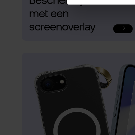
Bescherm je telefoon
met een
screenoverlay