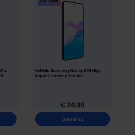
1-2-3 deal
ltra
BeHello Samsung Galaxy S26 High
et
impact screen protector
€ 24,99
Normale prijs:
Bestel nu