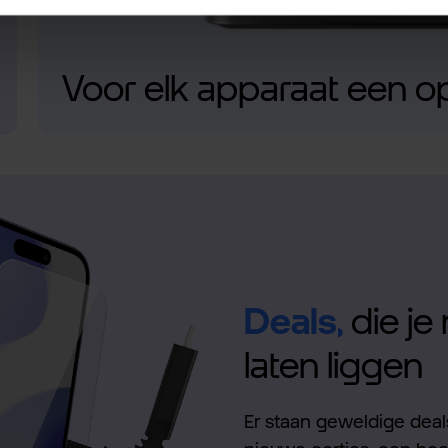
Voor elk apparaat een o
Deals,
die je 
laten liggen
Er staan geweldige deals