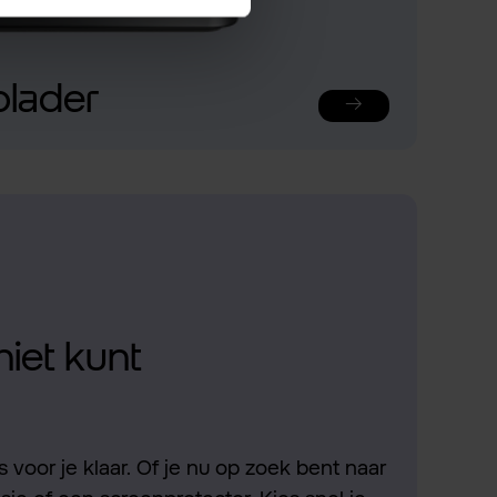
plader
niet kunt
 voor je klaar. Of je nu op zoek bent naar