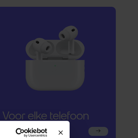
Voor elke telefoon
een oortje