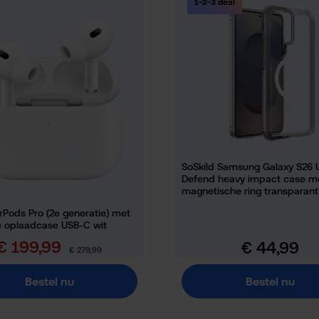
1-2-3 deal
SoSkild Samsung Galaxy S26 U
Defend heavy impact case m
magnetische ring transparant
rPods Pro (2e generatie) met
 oplaadcase USB-C wit
€ 199,99
€ 44,99
erkoopprijs:
Normale prijs:
Normale prijs:
€ 279,99
Bestel nu
Bestel nu