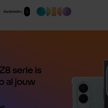
Aanbiedingen
8 serie is
p al jouw
et.