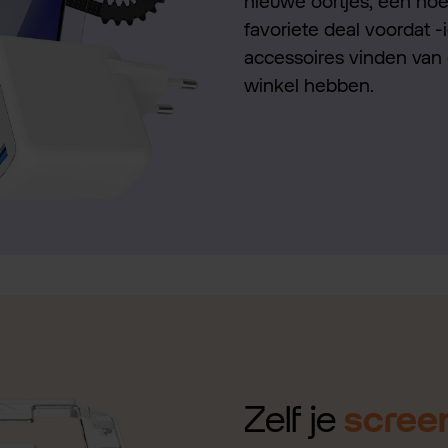
nieuwe oortjes, een hoes
favoriete deal voordat -
accessoires vinden van 
winkel hebben.
Zelf je
scree