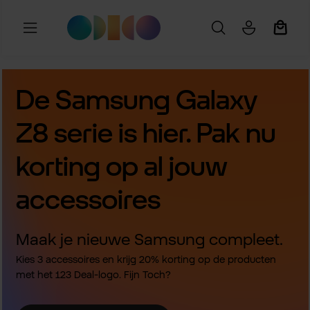
Ga naar de hoofdinhoud
Winkel
De Samsung Galaxy
Z8 serie is hier. Pak nu
korting op al jouw
accessoires
Maak je nieuwe Samsung compleet.
Kies 3 accessoires en krijg 20% korting op de producten
met het 123 Deal-logo. Fijn Toch?