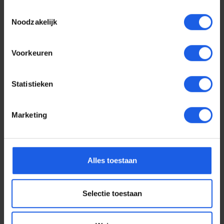
Toestemmingsselectie
Noodzakelijk
Voorkeuren
Statistieken
Marketing
Voor elke telefoon een
Alles toestaan
oortje
Selectie toestaan