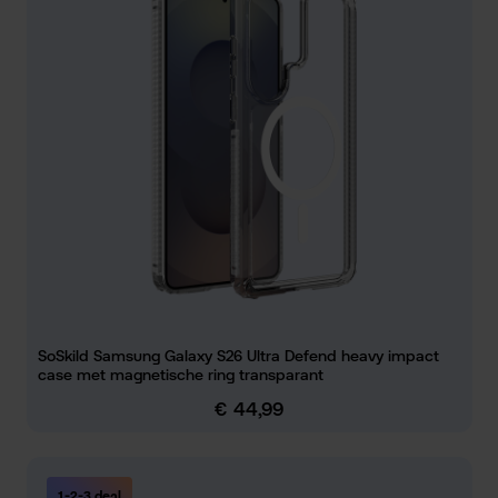
SoSkild Samsung Galaxy S26 Ultra Defend heavy impact
case met magnetische ring transparant
€ 44,99
Normale prijs:
1-2-3 deal