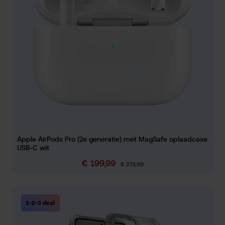
Apple AirPods Pro (2e generatie) met MagSafe oplaadcase
USB-C wit
€ 199,99
Verkoopprijs:
Normale prijs:
€ 279,99
1-2-3 deal