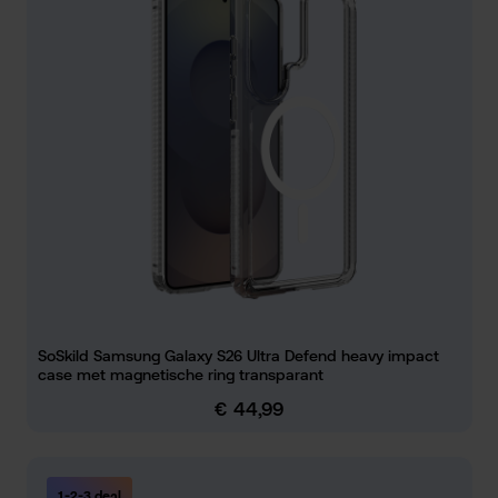
SoSkild Samsung Galaxy S26 Ultra Defend heavy impact
case met magnetische ring transparant
€ 44,99
Normale prijs:
1-2-3 deal