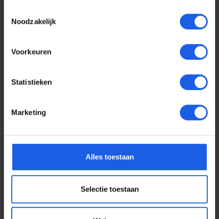
Toestemmingsselectie
Noodzakelijk
Voorkeuren
Statistieken
Marketing
Voor elke telefoon een
Alles toestaan
oortje
Selectie toestaan