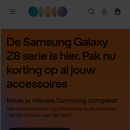
Ga naar de hoofdinhoud
Winkel
De Samsung Galaxy
Z8 serie is hier. Pak nu
korting op al jouw
accessoires
Maak je nieuwe Samsung compleet.
Kies 3 accessoires en krijg 20% korting op de producten
met het 123 Deal-logo. Fijn Toch?