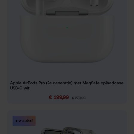
Apple AirPods Pro (2e generatie) met MagSafe oplaadcase
USB-C wit
€ 199,99
Verkoopprijs:
Normale prijs:
€ 279,99
1-2-3 deal