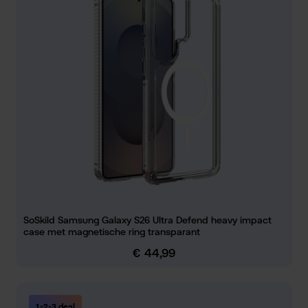
SoSkild Samsung Galaxy S26 Ultra Defend heavy impact
case met magnetische ring transparant
€ 44,99
Normale prijs:
1-2-3 deal