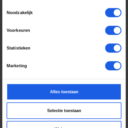
Toestemmingsselectie
Noodzakelijk
Voorkeuren
Statistieken
Marketing
Voor elke telefoon een
Alles toestaan
oortje
Selectie toestaan