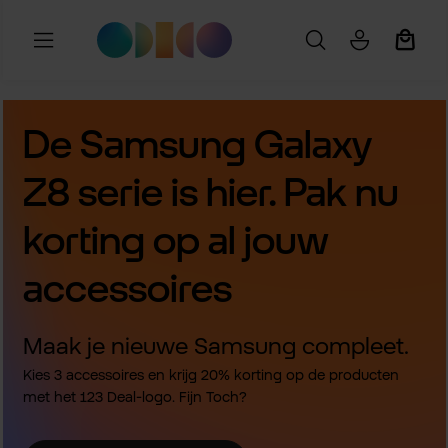
Ga naar de hoofdinhoud
Winkel
De Samsung Galaxy
Z8 serie is hier. Pak nu
korting op al jouw
accessoires
Maak je nieuwe Samsung compleet.
Kies 3 accessoires en krijg 20% korting op de producten
met het 123 Deal-logo. Fijn Toch?