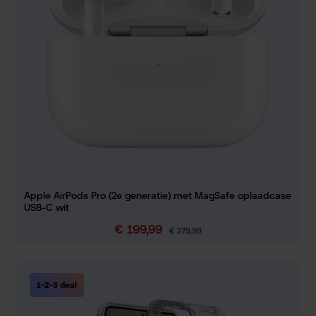
Apple AirPods Pro (2e generatie) met MagSafe oplaadcase
USB-C wit
€ 199,99
Verkoopprijs:
Normale prijs:
€ 279,99
1-2-3 deal